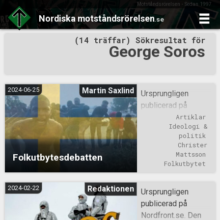
Motståndsrörelsen - Sedan 1997
Nordiska
motståndsrörelsen
.se
Skip
(14 träffar) Sökresultat för
to
George Soros
content
2024-06-25
Martin Saxlind
Ursprungligen
publicerad på
Nordfront.se.
Artiklar
Ideologi & 
Expressen
politik
publicerade i
Christer 
måndags (den 3 juni
Mattsson
Folkutbytesdebatten
reds. anm) en
Folkutbytet
debattartikel av
Jimmie Åkesson
2024-02-22
Redaktionen
Ursprungligen
där han berörde
publicerad på
frågan om
Nordfront.se. Den