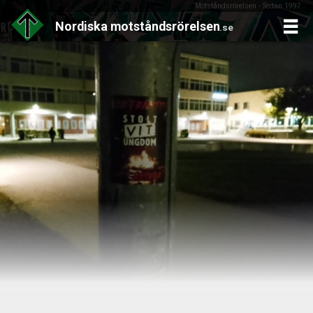
Motståndsrörelsen - Sedan 1997
Nordiska
motståndsrörelsen
.se
Skip
to
content