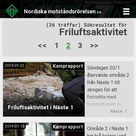
Motståndsrörelsen - Sedan 1997
Nordiska
motståndsrörelsen
.se
Skip
(36 träffar) Sökresultat för
to
Friluftsaktivitet
content
Sidnumrering
<<
1
2
3
>>
för
inlägg
2019-01-22
Kamprapport
Söndagen 20/1
återvände område 2
från Näste 1 till
skogen för att
fortsätta med
byggnationen av
Friluftsaktivitet i Näste 1
övernattningskoja.
Näste 1
Det var gemytligt i
vanlig ordning och
2019-01-13
Kamprapport
Område 2 i Näste 1
man fick även
har två helger i rad