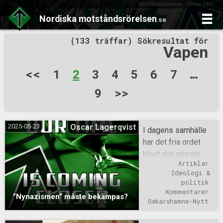
Motståndsrörelsen - Sedan 1997
Nordiska
motståndsrörelsen
.se
Skip
(133 träffar) Sökresultat för
to
Vapen
content
Sidnumrering
<<
1
2
3
4
5
6
7
…
för
9
>>
inlägg
2025-05-23
Oscar Lagerqvist
I dagens samhälle
har det fria ordet
blivit det största
Artiklar
hotet mot staten.
Ideologi & 
Gummiparagrafen
politik
HMF agerar som ett
Kommentarer
”Nynazismen” måste bekämpas?
slags åsiktsförbud
Oskarshamns-Nytt
och medan vi får