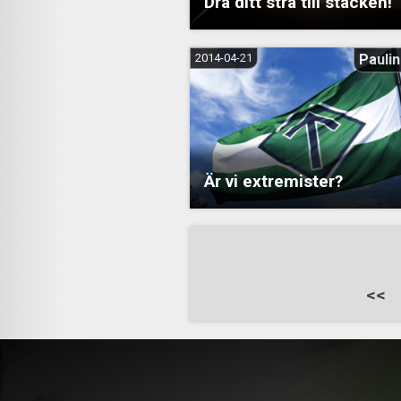
Dra ditt strå till stacken!
2014-04-21
Paulin
Är vi extremister?
Sidnumrering
<<
för
inlägg