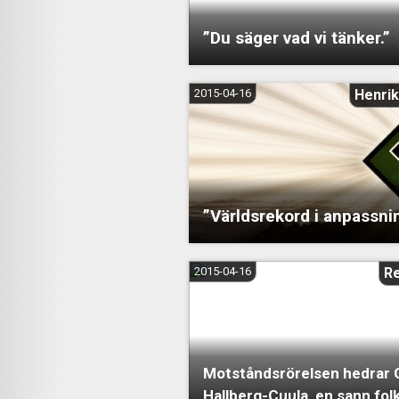
”Du säger vad vi tänker.”
2015-04-16
Henrik
”Världsrekord i anpassnin
2015-04-16
R
Motståndsrörelsen hedrar 
Hallberg-Cuula, en sann folk