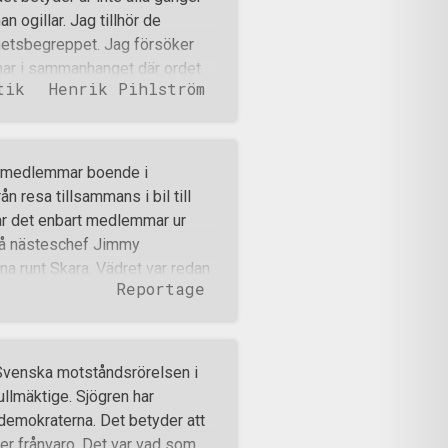
n ogillar. Jag tillhör de
hetsbegreppet. Jag försöker
nar i sammanhanget där ordet
tik
Henrik Pihlström
 och får sin naturliga plats.
 och det håller inte som
syften är epitet som används
m de finare politiska
h medlemmar boende i
 man sparsamt epitet som
n resa tillsammans i bil till
kulle göra att politiker och
r det enbart medlemmar ur
nns däremot vissa epitet och
 på nästeschef Jimmy
a runt Skara. Vädret var redan
Reportage
gar hos deltagarna att dagen
mes resa anlände deltagarna till
äddad i det Västgötska
ommaridyll mötte deltagarna
 Svenska motståndsrörelsen i
ge lekte två små lamm med
llmäktige. Sjögren har
v renhet som är svår att
demokraterna. Det betyder att
er. När deltagarna steg in i
ler frånvaro. Det var vad som