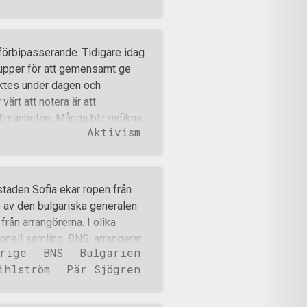
tten redo för att hålla tal.
terna stilla lät minnet av
 ur talet: Gösta Hallberg-Cuula
d förbipasserande. Tidigare idag
erg-Cuulas födelse kastades
rupper för att gemensamt ge
de krig som bland annat ledde
öktes under dagen och
började förslava de
ärt att notera är att
idigt nationalsocialist och v
llmänheten. Många blir nyfikna
Aktivism
 istället för att läsa lögnerna
t första området som
sig med fanor framför Willys och
ten gav ett trevligt
taden Sofia ekar ropen från
limanger under tiden på plats.
e av den bulgariska generalen
men fick efter ett kort tag
ån arrangörerna. I olika
e brutits. Vid avfärden så valde
ionell samling, BNS, arrangerat
 ett resultat av der
rige
BNS
Bulgarien
rnetsidor hade informerat om
ihlström
Pär Sjögren
Lukov i huvudstaden Sofia 14/2
ov utanför sitt hem av
n krigsminister och ledare för