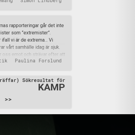
emang
Simon Lindberg
sv. Känner du dig träffad?
denna artikel som ger svar på
agera sig. Det andra jag vill
an i alla fall. Se det inte som
as rapporteringar går det inte
let som en möjlighet att få
alister som ”extremister”.
 en egen uppfattning om
 ifall vi är de extrema… Vi
var på saker du undrar om osv.
r vårt samhälle idag är sjuk.
r oss emot och strävar efter att
tik
Paulina Forslund
ch kortsiktighet är två
och natur har blivit en slit och
rtanke utan allt handlar mer eller
räffar) Sökresultat för
all naturlig balans och
KAMP
amspelet mellan dåtid, nutid
r en del av naturen och att vi
>>
ess oskrivna lagar. Det vi ser