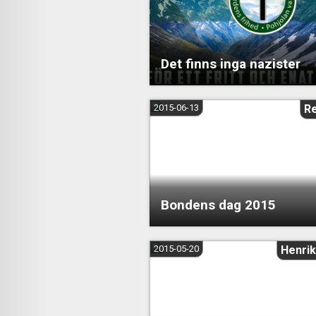
Det finns inga nazister
2015-06-13
R
Bondens dag 2015
2015-05-20
Henrik