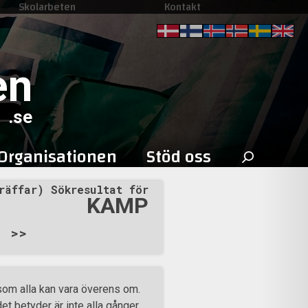
Skolarbeten
Kontakt
en
.se
Sök
Organisationen
Stöd oss
efter:
räffar) Sökresultat för
KAMP
>>
som alla kan vara överens om.
det betyder är inte alla gånger