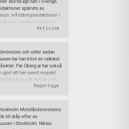
ner ska ha ägt rum i Sverige,
en för dessa hot är optimal och
edaktioner spärrats av.
och med aktivt förnekar. Då
ium, två tidningsredaktioner i
le kunna ha möjli
nge och Ludvika spärrats av.
Aktivism
okaler i Östersund har spärrats
 i Gamla stan, Gullmarsplan,
 har spärrats av. Nordfront
hamn har spärrats av och
dsrörelsen och sitter sedan
 polishögskola och vissa judiska
nen har han blivit en välkänd
ärrningarna verkar olika
 åsikter. Pär Öberg är har också
d vi ska publicera eller inte.
 gjort att han vunnit respekt.
att vi är dumma, sä
är hans barn går. Social- och
Reportage
ör honom, trots att han invalts
ade föregåtts av en
 bland folk som inte helt
r så finns det en respekt för
 Stockholm Motståndsrörelsens
emat ”hotet mot vårt folk”,
ök till dråp efter en
en bjudit in
ssen i Stockholm. Niklas
ra bra om det blev debatt där