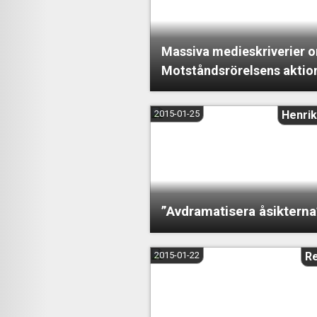
Massiva medieskriverier 
Motståndsrörelsens aktio
2015-01-25
Henrik
”Avdramatisera åsikterna
2015-01-22
R