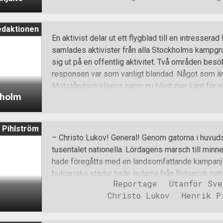
närvarande upp sig och Peter Jusztin tog plats i mi
Talet ljudade fritt genom kyrkogården medan kamra
edaktionen
Hallberg-Cuula leva vidare. Nedan följer ett utdrag
En aktivist delar ut ett flygblad till en intressera
föddes den 4 november 1912. Två år efter Hallb
samlades aktivister från alla Stockholms kampg
Europa in i Det Första Världskriget – ett förödan
sig ut på en offentlig aktivitet. Två områden bes
till att kommunisterna tog makten i Ryssland och 
responsen var som vanligt blandad. Något som är v
östeuropeiska folken. Gösta Hallberg-Cuula blev t
Motståndsrörelsens namn nu blivit mer känt för a
ckholm
att själva ta del av information från våra aktivister
från den etablerade sionistiska mediamakten. De
besöktes var Norrtälje. Aktivisterna ställde upp 
 Pihlström
började med glatt humör dela ut flygblad. Allmänhe
– Christo Lukov! General! Genom gatorna i huvuds
bemötande och våra aktivister fick flertalet komp
tusentalet nationella. Lördagens marsch till minn
Polisen valde som vanligt att besöka aktiviteten, 
hade föregåtts med en landsomfattande kampanj fr
vända tillbaka då de konstaterat att inga lagar had
bulgariska städer hade ledarna från Bulgarisk nat
aktivisterna att spärra av ingången till Willys, som
Reportage
Utanför Sve
föredrag. Kampanjmaterial hade spridits och inte
Christo Lukov
Henrik P
den stora demonstrationen. Hyllning till Christo 
2015. Den 13 februari 1943 mördades Christo Luk
kommunistiska terrorister. Lukov var vid den tide