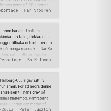
dlemmar och aktivister från
 Sjögrens namn på SD:s öppna
eportage
Pär Sjögren
 utan att vara medlem i partiet.
arnas tidningar, DT, skrev om
ktige” och citerar
drövligt. Nazister ska inte vara
ilsson har alltid haft en
d är betecknande för en attityd
tåndarens fällor, förklarar han.
 nivåer. Ute i vardagen kan det
hugger tillbaka och inte ber om
 Lindström borde oroa sig mer
tryck på många människor. När Bo
 folk inpå halsen,
dens nationella rörelse, var
Reportage
Bo Nilsson
 var en tyngdlyftare från
ll och sätta politiska
torforsen, en känt avsnitt
 1988. Partiets första möte
allberg-Cuula gav sitt liv i
lm i Stockholm. Bo Nilsson
mmunismen. För att hedra denne
t valdes han till vice
srörelsen till hans grav på
sin partiroll där han backade
Cuulas hjältemod. Kamraterna
ter och möten. – Det
ndes i vinden och modet på
-Cuula
Peter Jusztin
 vid graven ställde de