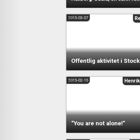
2015-03-07
R
Offentlig aktivitet i Sto
2015-02-15
Henrik
“You are not alone!”