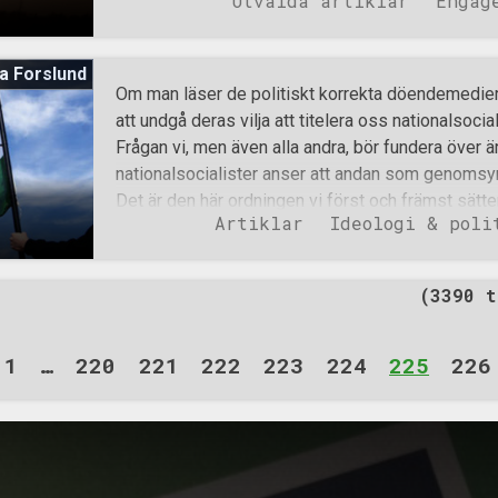
Utvalda artiklar
Engag
ålder, fysiska handikapp, utomnordisk härkomst o
Först och främst vill jag då uppmana dig att läsa 
tal vad gäller de vanligaste ursäkterna att inte eng
a Forslund
uppmuntra dig till är att skicka in en medlemsansök
Om man läser de politiskt korrekta döendemediern
ett livsavgörande beslut, hugget i sten, utan istäl
att undgå deras vilja att titelera oss nationalsoci
kontakt med Motståndsrörelsen för att bilda dig
Frågan vi, men även alla andra, bör fundera över är
organisationen, reda ut alla frågetecken och få s
nationalsocialister anser att andan som genomsyra
Din ansökan leder nämligen till ett förutsättn
Det är den här ordningen vi först och främst sätte
Artiklar
Ideologi & poli
presentera ett sundare alternativ till. Kapitalism o
nyckelord i dagens samhälle. Både människor, djur 
släng-vara. Det finns ingen plats eller tid för efte
(3390 t
mindre om snabba lösningar. Den här synen rubbar 
tenderar att på sikt förstöra det livsnödvändiga s
och framtid. Vi anser att vi människor är och förbli
1
…
220
221
222
223
224
225
226
precis som allt annat levande är bundna att följa d
idag är till mångt