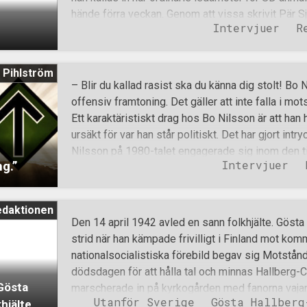
köket i det ombonade boningshuset satt redan me
hände förra veckan. Genom att vissa skrivit Pär
andra delar av nästet
Intervjuer
R
vallistor fick han reservplats i kommunfullmäktige
Nästa val kommer den möjligheten inte finnas. Dal
mötet förra veckan: ”Nazisten Pär Sjögren i fullmä
 Pihlström
kommunalrådet Leif Lindström (V): – Det här är be
– Blir du kallad rasist ska du känna dig stolt! Bo N
med i fullmäktigeförsamlingar. Leif Lindströms or
offensiv framtoning. Det gäller att inte falla i mots
som är vanlig bland självgoda makthavare på olika
Ett karaktäristiskt drag hos Bo Nilsson är att han 
ofta låta helt annorlunda och detta är något som
ursäkt för var han står politiskt. Det har gjort in
för. Den multietniska samhällsförändringen kryper
Nilsson på 1980-talet engagerade sig inom den ti
Intervjuer
g.”
det en stark personlighet som gjorde sig hörd. Det
Norrbotten med utstrålning som både kunde ryta ti
motståndare på plats. Bo Nilsson blickar ut från S
edaktionen
utmed Piteälven. Sverigedemokraterna grundades
Den 14 april 1942 avled en sann folkhjälte. Gösta H
ägde rum i Medborgahusets stora sal på Söderma
strid när han kämpade frivilligt i Finland mot ko
var en av åhörarna på grundmötet. En tid efter möte
nationalsocialistiska förebild begav sig Motstånd
ordförande för partiet. Han blev mycket omtyckt i 
dödsdagen för att hålla tal och minnas Hallberg-
upp ordföranden Anders Klarström i många debat
Gösta
marscherade in på kyrkogården med fanorna vaja
Utanför Sverige
Gösta Hallberg
hjälte
topp. Stämningen var tyst och full av respekt. Väl