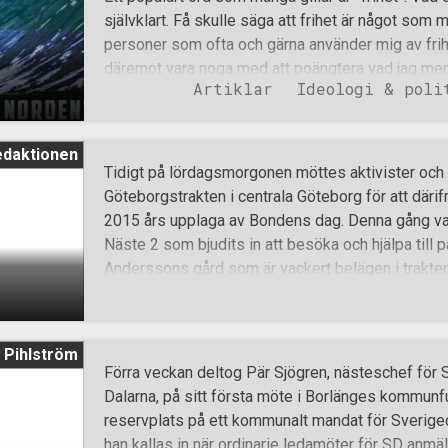
självklart. Få skulle säga att frihet är något som ma
personer som ofta och gärna använder mig av fri
däremot vara noga med att poängtera vad jag me
Artiklar
Ideologi & poli
frihet används. Ordet kompletterar mitt resonemang
Att tala om frihet i största allmänhet är inte ärligt
argument. Andra ord som ofta utnyttjas i oärliga 
edaktionen
mot personer man på olika sätt vill bestraffa. Ino
Tidigt på lördagsmorgonen möttes aktivister oc
korridorerna och inom etablerad media använder
Göteborgstrakten i centrala Göteborg för att därifrå
”idiot”, ”dumskalle”, ”fårhund” och så vidare. Det s
2015 års upplaga av Bondens dag. Denna gång va
media förlorar seriositet och trovärdighet. Det fi
Näste 2 som bjudits in att besöka och hjälpa till
favoritbegrepp som utnyttjas flitigt av media och
Anderssons gård som är vackert belägen i traktern
på morgonen omväxlande så det fanns förhoppnin
skulle bjuda på uppehållsväder. Efter en dryg tim
gården i Skara. Gården ligger mycket vackert inb
 Pihlström
landskapet och en prunkande grön, Västsvensk s
Förra veckan deltog Pär Sjögren, nästeschef för
från Göteborg när de steg ur bilen. I en liten ha
Dalarna, på sitt första möte i Borlänges kommunfu
varandra. Den friska lantluften skapar en känsla a
reservplats på ett kommunalt mandat för Sverige
föreställa sig inne Göteborgs larm, brus och avgas
han kallas in när ordinarie ledamöter för SD anmä