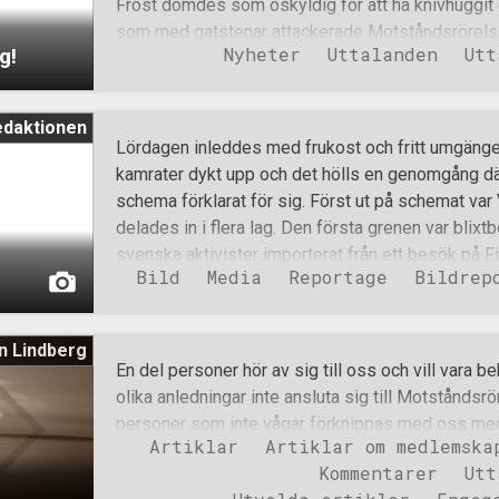
Frost dömdes som oskyldig för att ha knivhuggit
någon ur publiken kunde säga emot mig. Tyvärr fin
som med gatstenar attackerade Motståndsrörelsen
Nyheter
Uttalanden
Utt
g!
stod klart att det rörde sig om ett justitiemord, 
grund av sina politiska åsikter, startade Motstånd
Frost frigiven och uppnå resning i målet I dagarn
edaktionen
en av Sveriges främsta resningsadvokater – lämna
Lördagen inleddes med frukost och fritt umgänge f
Högsta domstolen för att återförvisa målet till Sv
kamrater dykt upp och det hölls en genomgång d
prövning av skuld-, påföljd- och skadeståndsfråg
schema förklarat för sig. Först ut på schemat va
bevisning’ i den inlämnade resningsansökan finns
delades in i flera lag. Den första grenen var blix
övertygande beviset för att Niklas Frost är osky
svenska aktivister importerat från ett besök på 
Bild
Media
Reportage
Bildrep
aktivistdagar för flera år sedan. Trots att tacklin
ofta rätt så fysiska, men inte ens misstänkt brut
deltagarna från att fortsätta. Efter blixtbollen va
n Lindberg
gren från förra året: dragkamp. Lagen kämpade hårt
En del personer hör av sig till oss och vill vara be
dra hem segern i de intensiva matcherna. Den sis
olika anledningar inte ansluta sig till Motståndsr
upplaga av Vikingakampen var en ny och väldigt 
personer som inte vågar förknippas med oss med 
brottning. Även brottningen var en lagtävling dä
Artiklar
Artiklar om medlemska
män och kvinnor som inte känner sig redo att ta steg
samtidigt. Till att börja med brottades deltagarn
Kommentarer
Utt
kanske de som är osäkra på om de passar in i orga