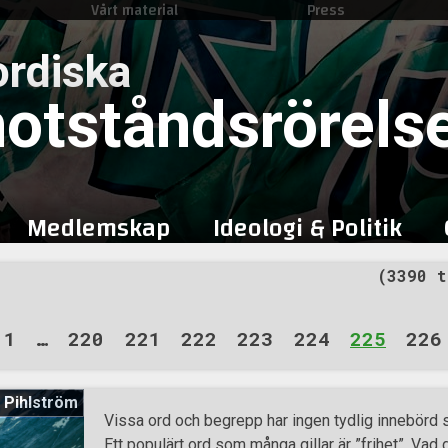
Vårt material
Press
Skip
to
rdiska
content
otståndsrörels
Medlemskap
Ideologi & Politik
(3390 t
1
…
220
221
222
223
224
225
226
 Pihlström
Vissa ord och begrepp har ingen tydlig innebörd 
Ett populärt ord som många gillar är ”frihet”. Vad 