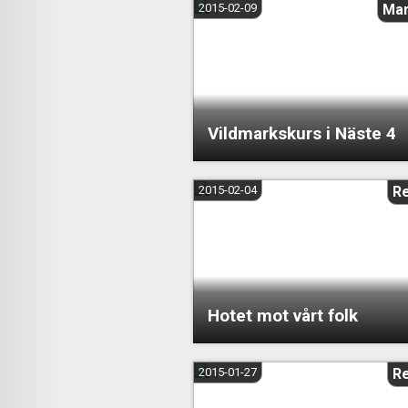
2015-02-09
Mar
Vildmarkskurs i Näste 4
2015-02-04
R
Hotet mot vårt folk
2015-01-27
R