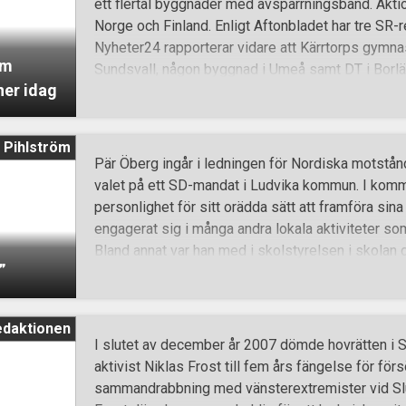
ett flertal byggnader med avspärrningsband. Aktio
utgör faktiska hot är det sällan prioritetsordning
Norge och Finland. Enligt Aftonbladet har tre SR-r
vissa hot är folk inte ens medvetna om, eller till 
Nyheter24 rapporterar vidare att Kärrtorps gymnas
föredraget var ett sådant som vem som helst skul
om
Sundsvall, någon byggnad i Umeå samt DT i Borlä
ner idag
Norrlandstidningen Allehanda rapporterar att två l
av. SVT rapporterar att Forum för levande historia
Kungsholms torg och Arenavägen vid Globen också
 Pihlström
har också erfarit att en tidningsredaktion i Söder
Pär Öberg ingår i ledningen för Nordiska motstån
kamprapportsbilder som trillat in tyder på att en
valet på ett SD-mandat i Ludvika kommun. I kommu
lokaler också kan ha spärrats av. Vid flera av avsp
personlighet för sitt orädda sätt att framföra sina
meddelanden lämnats. — Det är en uppmaning om va
engagerat sig i många andra lokala aktiviteter som
Det känns nytt, annars brukar det mest handla om 
Bland annat var han med i skolstyrelsen i skolan d
”
utbildningsnämnden i Ludvika satte senare stopp f
i styrelsen av andra föräldrar. Nämndens beslut h
hetskampanj från utomstående åsiktspoliser. Även
edaktionen
förstår sig på Pär Öbergs ståndpunkter och åsikte
I slutet av december år 2007 dömde hovrätten i
hans person. På föredraget av Öberg i helgen på t
aktivist Niklas Frost till fem års fängelse för förs
berättade han att flera blivit inbjudna: – Jag har äv
sammandrabbning med vänsterextremister vid Slu
meningsmotståndare. Jag tycker att det skulle va