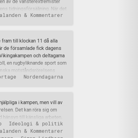
 en av de vänsterextremister
ns det flera som är rädda fö
s tidningsförsäljning. När det
alanden & Kommentarer
där Niklas Frost dömdes på
srörelsen en kampanj för att få
a har advokaten Björn Hurtig –
t in en resningsansökan till
ram till klockan 11 då alla
ea hovrätt för en förnyad
är de församlade fick dagens
orna. Under kategorin ‘Ny
r Vikingakampen och deltagarna
 nio punkter. Det mest
tboll, en rugbyliknande sport som
ldigt dömd är granskningen a
Finska motståndsrörelsens
ortage
Nordendagarna
gar var förbjudet blev matcherna
na fingrar stoppade vissa av
r det dags för en uppskattad
 och gav sitt yttersta för att
hjälpliga i kampen, men vill av
ta laggrenen i 2014 års
örelsen. Det kan röra sig om
uppskattad gren, nämligen
hänsyn till känsliga arbeten,
r man tävlade fem mot fem
p
Ideologi & politik
et fullt ut riktigt ännu eller
a en mot en men när
alanden & Kommentarer
nisationen p.g.a. hög eller låg