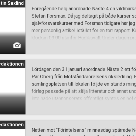
tin Saxlind
den fosterländska rörelsen som stod de tyska nat
Föregående helg anordnade Näste 4 en vildmark
Hyllningarna till den Christo Lukov har blivit en ko
Stefan Forsman. Då jag deltagit på både kurser 
lobbygrupper och utländska representanter från 
självförsvarskurser med Forsman tidigare har jag 
hade uppmanat bulgariska staten att förbjuda mar
mer personlig artikel istället för en torr rapport.
tradition. Detta år valde regimen att vara inställs
klockan 09:00 utanför Hudiksvall. Under dagen p
vildmarksliv, vinnartänk och personlig utveckling.
gemensamt under dagen och Forsman uppmanade a
inför morgondagen. Den mer teoretiska föreläsn
edaktionen
med en genomgång av navigation där de närvarande 
Lördagen den 31 januari anordnade Näste 2 ett f
färdriktning med hjälp av karta och kompass samt
Pär Öberg från Motståndsrörelsens riksledning. Eft
identifiera de fyra väderstrecken på med hjälp av
samlingsplatsen till lokalen följde en stunds min
sig deltagarna ut i skogen där man reste ett militär
förlag passade på att sälja litteratur och annat und
jag själv varit med på en liknande kurs där vi blev
inte hade utannonserats offentligt syntes en hel 
var uppemot 50-talet. Efter en stund var det då d
inledande presentation av nästeschef Jimmy Ande
Öberg började med att konstatera att alla verkar h
edaktionen
som hotar vårt folk, vilket inte minst märks i fik
Natten mot “Förintelsens” minnesdag spärrade N
gärna debatteras. Även om mycket av det som näm