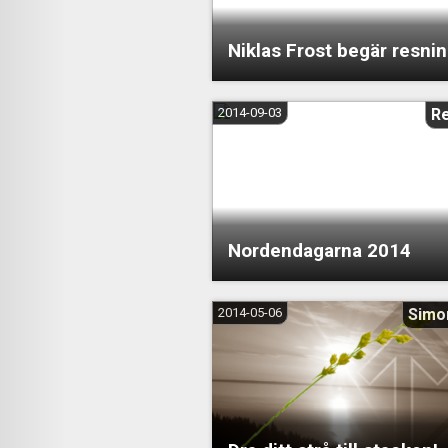
Niklas Frost begär resnin
2014-09-03
R
Nordendagarna 2014
2014-05-06
Simo