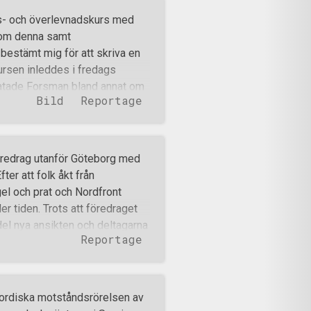
ionalsocialisterna nära.
s- och överlevnadskurs med
ntroversiell fråga. Flera
som denna samt
bland annat EU och Ryssland
bestämt mig för att skriva en
schen som blivit en årlig
 Kursen inleddes i fredags
am till påtryckarna. Församling
ratade Forsman bland annat om
Bild
Reportage
 Frukost, lunch och middag åts
lla att dricka mycket vatten
ingsdelen av kursen avrundades
fick lära sig att ta ut
öredrag utanför Göteborg med
 informerades om olika sätt att
er att folk åkt från
 naturtecken. Därefter begav
gel och prat och Nordfront
tält och la sig för att sova. Då
er tiden. Trots att föredraget
 väckta bara några minuter efter
del nya ansikten och deltagarna
Reportage
ags för föredrag och efter en
rsson tog Öberg till orda.
a olika teorier om vad det är
arummen ute i landet där ämnet
ordiska motståndsrörelsen av
ns bland folk i allmänhet