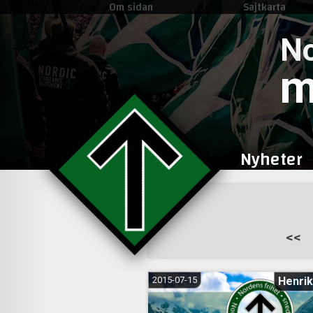
Om sidan
Sajtkarta
No
m
Nyheter
Sidnumrering
<<
för
inlägg
2015-07-15
Henrik