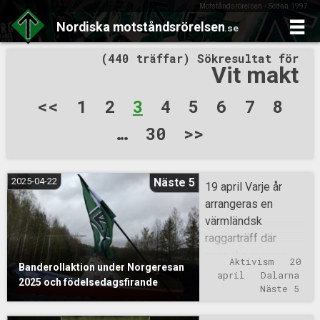
Motståndsrörelsen - Sedan 1997
Nordiska
motståndsrörelsen
.se
Skip
(440 träffar) Sökresultat för
to
Vit makt
content
Sidnumrering
<<
1
2
3
4
5
6
7
8
för
…
30
>>
inlägg
2025-04-22
Näste 5
19 april Varje år
arrangeras en
värmländsk
raggarträff där
svenska raggare
Aktivism
20 
Banderollaktion under Norgeresan
åker över till Norge,
april
Dalarna
2025 och födelsedagsfirande
ofta i karavaner av
Näste 5
gamla jänkare, för