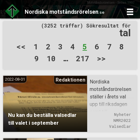
Motståndsrörelsen - Sedan 1997
Nordiska
motståndsrörelsen
.se
Skip
(3252 träffar) Sökresultat för
to
tal
content
Sidnumrering
<<
1
2
3
4
5
6
7
8
för
9
10
…
217
>>
inlägg
2022-08-01
Redaktionen
Nordiska
motståndsrörelsen
ställer i årets val
upp till riksdagen
samt till
Nu kan du beställa valsedlar
Nyheter
kommunvalen i
NMR2022
till valet i september
Ludvika, Munkedal,
Valsedlar
Vetlanda och