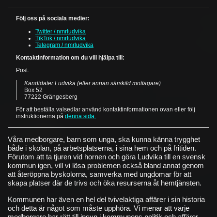
Följ oss på sociala medier:
Twitter / nmrludvika
TikTok / nmrludvika
Telegram / nmrludvika
Kontaktinformation om du vill hjälpa till:
Post:
Kandidater Ludvika (eller annan särskild mottagare)
Box 52
77222 Grängesberg
För att beställa valsedlar använd kontaktinformationen ovan eller följ
instruktionerna på
denna sida.
Våra medborgare, barn som unga, ska kunna känna trygghet
både i skolan, på arbetsplatserna, i sina hem och på fritiden.
Förutom att ta tjuren vid hornen och göra Ludvika till en svensk
kommun igen, vill vi lösa problemen också bland annat genom
att återöppna byskolorna, samverka med ungdomar för att
skapa platser där de trivs och öka resurserna åt hemtjänsten.
Kommunen har även en hel del tvivelaktiga affärer i sin historia
och detta är något som måste upphöra. Vi menar att varje
medborgare har rätt till insyn i kommunens politik och affärer