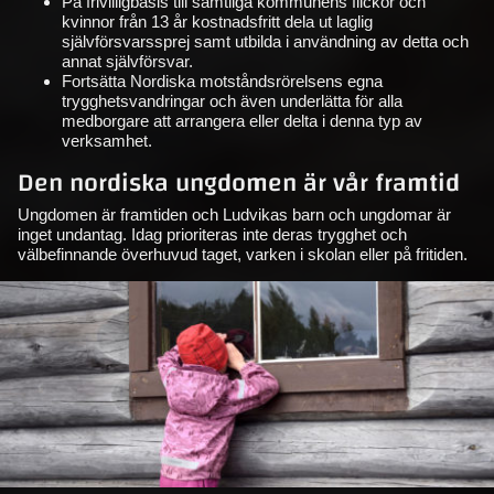
På frivilligbasis till samtliga kommunens flickor och
kvinnor från 13 år kostnadsfritt dela ut laglig
självförsvarssprej samt utbilda i användning av detta och
annat självförsvar.
Fortsätta Nordiska motståndsrörelsens egna
trygghetsvandringar och även underlätta för alla
medborgare att arrangera eller delta i denna typ av
verksamhet.
Den nordiska ungdomen är vår framtid
Ungdomen är framtiden och Ludvikas barn och ungdomar är
inget undantag. Idag prioriteras inte deras trygghet och
välbefinnande överhuvud taget, varken i skolan eller på fritiden.