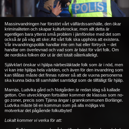
Massinvandringen har förstört vårt välfärdssamhälle, den ökar
kriminaliteten och skapar kulturkrockar, men allt detta är
egentligen bara ytterst små problem i jämförelse med det som
också är på väg att ske: Att vårt folk ska upphöra att existera.
Vår invandringspolitik handlar inte om hat eller förtryck – det
handlar om överlevnad och vad som är bäst för vårt folk. Om
de nordiska folken dör ut är det totalt oåterkalleligt.
Självklart önskar vi hjälpa närbesläktade folk som är i nöd, men
vi kan inte hjälpa hela världen, och även för den invandring som
kan tillåtas måste det finnas rutiner så att de vuxna personerna
ska kunna bidra till samhället samtidigt som de tillfälligt får hjälp.
Marnäs, Ludvika gård och Notgården är redan idag så kallade
getton. Om utvecklingen fortsätter kommer de klassas som no-
go zoner, precis som Tjärna ängar i grannkommunen Borlänge.
Ludvika måste bli en kommun som på alla möjliga vis
motverkar det pågående folkutbytet!
Lokalt kommer vi verka för att: