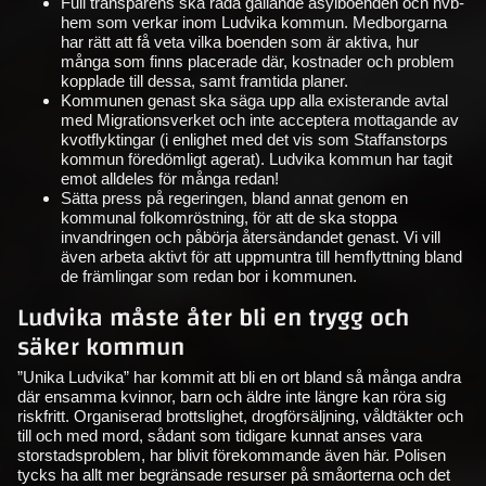
Full transparens ska råda gällande asylboenden och hvb-
hem som verkar inom Ludvika kommun. Medborgarna
har rätt att få veta vilka boenden som är aktiva, hur
många som finns placerade där, kostnader och problem
kopplade till dessa, samt framtida planer.
Kommunen genast ska säga upp alla existerande avtal
med Migrationsverket och inte acceptera mottagande av
kvotflyktingar (i enlighet med det vis som Staffanstorps
kommun föredömligt agerat). Ludvika kommun har tagit
emot alldeles för många redan!
Sätta press på regeringen, bland annat genom en
kommunal folkomröstning, för att de ska stoppa
invandringen och påbörja återsändandet genast. Vi vill
även arbeta aktivt för att uppmuntra till hemflyttning bland
de främlingar som redan bor i kommunen.
Ludvika måste åter bli en trygg och
säker kommun
”Unika Ludvika” har kommit att bli en ort bland så många andra
där ensamma kvinnor, barn och äldre inte längre kan röra sig
riskfritt. Organiserad brottslighet, drogförsäljning, våldtäkter och
till och med mord, sådant som tidigare kunnat anses vara
storstadsproblem, har blivit förekommande även här. Polisen
tycks ha allt mer begränsade resurser på småorterna och det