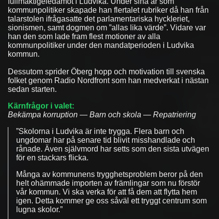
fullmäktigeledamot i Ludvika. Under sina år som
kommunpolitiker skapade han flertalet rubriker då han från
talarstolen ifrågasatte det parlamentariska hyckleriet,
sionismen, samt dogmen om ”allas lika värde”. Vidare var
han den som lade fram flest motioner av alla
kommunpolitiker under den mandatperioden i Ludvika
kommun.
Dessutom sprider Öberg hopp och motivation till svenska
folket genom Radio Nordfront som han medverkat i nästan
sedan starten.
Kärnfrågor i valet:
Bekämpa korruption — Barn och skola — Repatriering
”Skolorna i Ludvika är inte trygga. Flera barn och
ungdomar har på senare tid blivit misshandlade och
rånade. Även självmord har setts som den sista utvägen
för en stackars flicka.
Många av kommunens trygghetsproblem beror på den
helt ohämmade importen av främlingar som nu förstör
vår kommun. Vi ska verka för att få dem att flytta hem
igen. Detta kommer ge oss såväl ett tryggt centrum som
lugna skolor.”