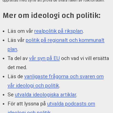
upprättas med syfte att pröva de svåra fallen av folkförräderi.
Mer om ideologi och politik:
Läs om vår
realpolitik på riksplan
.
Läs vår
politik på regionalt och kommunalt
plan
.
Ta del av
vår syn på EU
och vad vi vill ersätta
det med.
Läs de
vanligaste frågorna och svaren om
vår ideologi och politik
.
Se
utvalda ideologiska artiklar
.
För att lyssna på
utvalda podcasts om
ideologi och politik
.