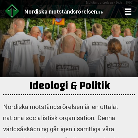
Motståndsrörelsen - Sedan 1997
Nordiska
motståndsrörelsen
.se
Skip
to
content
Ideologi & Politik
Nordiska motståndsrörelsen är en uttalat
nationalsocialistisk organisation. Denna
världsåskådning går igen i samtliga våra