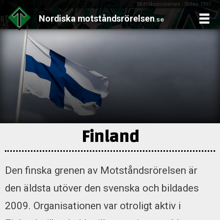
Motståndsrörelsen - Sedan 1997
Nordiska
motståndsrörelsen
.se
Skip
to
content
Finland
Den finska grenen av Motståndsrörelsen är
den äldsta utöver den svenska och bildades
2009. Organisationen var otroligt aktiv i