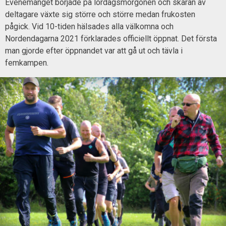
Evenemanget började på lördagsmorgonen och skaran av
deltagare växte sig större och större medan frukosten
pågick. Vid 10-tiden hälsades alla välkomna och
Nordendagarna 2021 förklarades officiellt öppnat. Det första
man gjorde efter öppnandet var att gå ut och tävla i
femkampen.