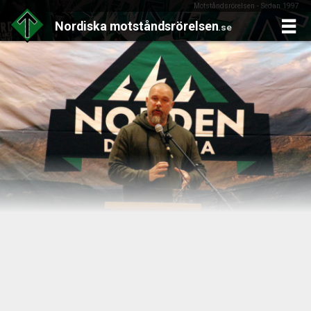
Motståndsrörelsen - Sedan 1997
Nordiska
motståndsrörelsen
.se
Skip
to
content