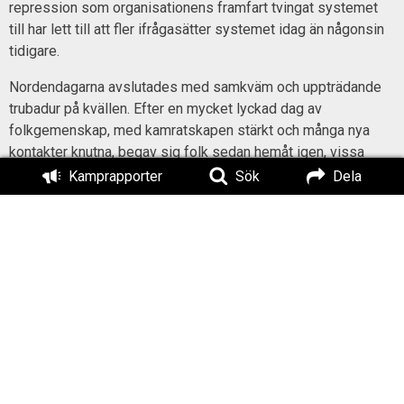
repression som organisationens framfart tvingat systemet
till har lett till att fler ifrågasätter systemet idag än någonsin
tidigare.
Nordendagarna avslutades med samkväm och uppträdande
trubadur på kvällen. Efter en mycket lyckad dag av
folkgemenskap, med kamratskapen stärkt och många nya
kontakter knutna, begav sig folk sedan hemåt igen, vissa
direkt och andra sent in på småtimmarna.
Kamprapporter
Sök
Dela