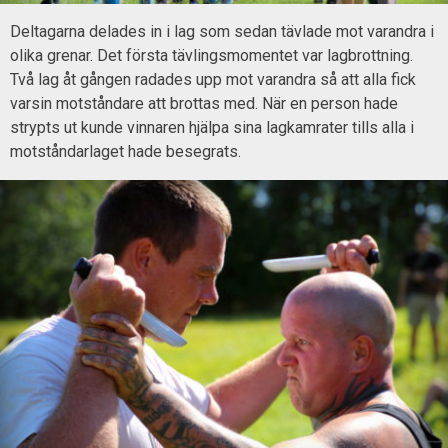
Deltagarna delades in i lag som sedan tävlade mot varandra i
olika grenar. Det första tävlingsmomentet var lagbrottning.
Två lag åt gången radades upp mot varandra så att alla fick
varsin motståndare att brottas med. När en person hade
strypts ut kunde vinnaren hjälpa sina lagkamrater tills alla i
motståndarlaget hade besegrats.