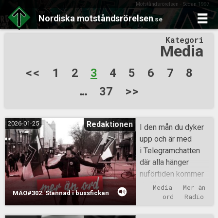
Motståndsrörelsen - Sedan 1997
Nordiska
motståndsrörelsen
.se
Skip
Kategori
to
Media
content
Sidnumrering
<<
1
2
3
4
5
6
7
8
för
…
37
>>
inlägg
2026-01-25
Redaktionen
I den mån du dyker
upp och är med
i Telegramchatten
där alla hänger
nuförtiden kommer
du få ta del av
Media
Mer än 
MÄO#302: Stannad i bussfickan
avsnittet au naturel,
ord
Radio
de som missar