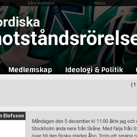
Vårt material
Press
Skip
to
rdiska
content
otståndsrörels
Medlemskap
Ideologi & Politik
(1
n Elofsson
Måndagen den 5 december kl 11:00 åkte jag och e
Stockholm ända nere från Skåne. Med färja från 
över till den finska staden Åbo. Trots ett smärre