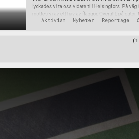
lyckades vi ta oss vidare till Helsingfors. På väg
möttes vi av ett hav av flaggor. Överallt, på gator
Aktivism
Nyheter
Reportage
finska flaggan ståtligt i vinden och i fönsterna st
stupade i kriget. En stor skillnad jämfört med hur
Sveriges nationaldag. Enda gången det hänger li
(1
gator och torg är när den dekadenta homolobbyn 
Efter att ha kört vilse några gånger lyckades vi til
demonstrationen. Till en början var vi de enda på
hundratals nordiska män och kvinnor, däribland f
Janne Moilanen höll ett kortare anförande innan 