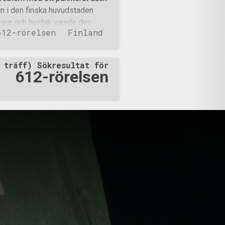
 in i den finska huvudstaden
, torg och hustak vajade den
612-rörelsen
Finland
od små ljus till minne av de som
 det ser ut i Stockholm på
ka många flaggor på Stockholms
 träff) Sökresultat för
förpestar staden varje sommar.
612-rörelsen
l slut hitta samlingsplatsen för
 plats men inom kort anlände
ler motståndsmän från Sverige.
uppst