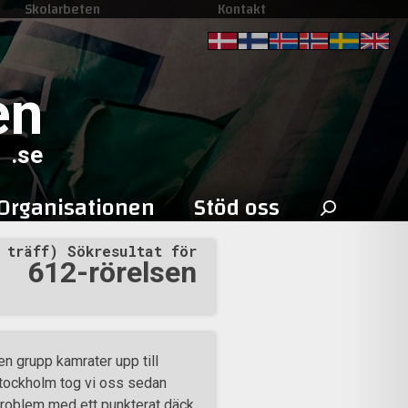
Skolarbeten
Kontakt
en
.se
Sök
Organisationen
Stöd oss
efter:
 träff) Sökresultat för
612-rörelsen
n grupp kamrater upp till
Stockholm tog vi oss sedan
 problem med ett punkterat däck