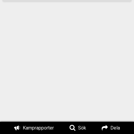
publicerat det på
deras Odysee.
Samtalet
rekommenderas för
alla som oroar sig
för att någon gång i
framtiden få sin
identitet röjd. De
som diskuterar
ämnet är
programledaren
Andreas Holmvall
och Warren “Ahab”
Balogh, två personer
som tidigare varit
anonyma men som
efter att ha “outats”
beskriver det hela
Kamprapporter
Sök
Dela
som en ren och skär