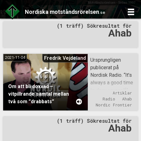
Motståndsrörelsen - Sedan 1997
Nordiska
motståndsrörelsen
.se
Skip
(1 träff) Sökresultat för
to
Ahab
content
2021-11-04
Fredrik Vejdeland
Ursprungligen
publicerat på
Nordisk Radio. “It’s
always a good time
Om att bli doxxad –
to doxx yourself”.
Artiklar
vitpillrande samtal mellan
Nordic Frontier har
Radio
Ahab
två som ”drabbats”
klippt ut en
Nordic Frontier
diskussion på elva
(1 träff) Sökresultat för
minuter om
Ahab
erfarenheter kring
doxxning och