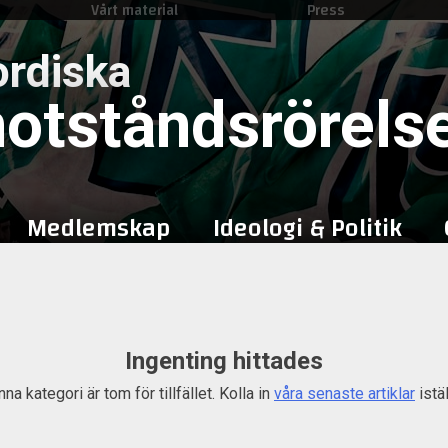
Vårt material
Press
Skip
to
rdiska
content
otståndsrörels
Medlemskap
Ideologi & Politik
Ingenting hittades
na kategori är tom för tillfället. Kolla in
våra senaste artiklar
istäl