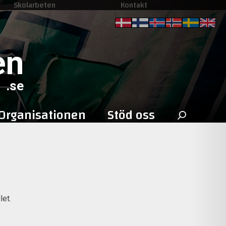
Skolarbeten
Kontakt
en
.se
Sök
Organisationen
Stöd oss
efter:
let.