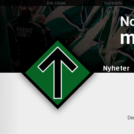
Om sidan
Sajtkarta
No
m
Nyheter
Den