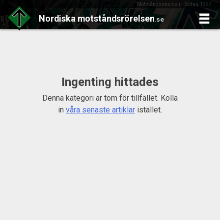
Motståndsrörelsen - Sedan 1997
Nordiska
motståndsrörelsen
.se
Skip
to
content
Ingenting hittades
Denna kategori är tom för tillfället. Kolla
in
våra senaste artiklar
istället.