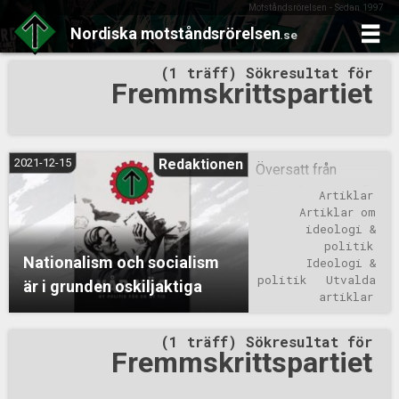
Motståndsrörelsen - Sedan 1997
Nordiska
motståndsrörelsen
.se
Skip
(1 träff) Sökresultat för
to
Fremmskrittspartiet
content
2021-12-15
Redaktionen
Översatt från
Frihetskamp.net. En
Artiklar
av de mest
Artiklar om 
ideologi & 
frustrerande
politik
aspekterna med
Nationalism och socialism
Ideologi & 
modern politisk
politik
Utvalda 
är i grunden oskiljaktiga
dialog är att den inte
artiklar
är meningsfull.
(1 träff) Sökresultat för
Politiska
Fremmskrittspartiet
ståndpunkter och
principer packas