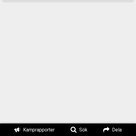
ihop på ett sätt som
är helt
osammanhängande
och
motsägelsefulla, där
varje parti i allt
högre grad
representerar
nischade intressen,
samtidigt som en
fullständig och
holistisk förståelse
för statsbyggande
har blivit ovanligt.
Ingenstans är detta
tydligare än när det
kommer till
jämförelserna
Kamprapporter
Sök
Dela
mellan nationalism