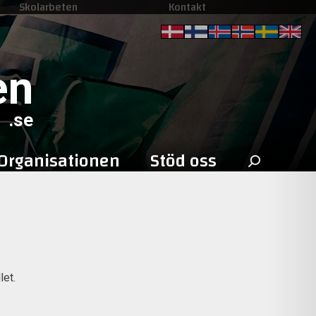
Skolarbeten
Kontakt
en
.se
Sök
Organisationen
Stöd oss
efter:
let.