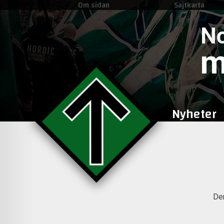
Om sidan
Sajtkarta
No
m
Nyheter
Den