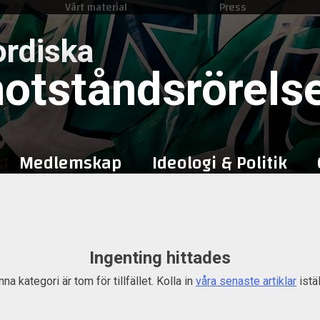
Vårt material
Press
Skip
to
rdiska
content
otståndsrörels
Medlemskap
Ideologi & Politik
Ingenting hittades
na kategori är tom för tillfället. Kolla in
våra senaste artiklar
istäl