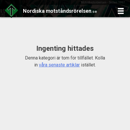
Motståndsrörelsen - Sedan 1997
Nordiska
motståndsrörelsen
.se
Skip
to
content
Ingenting hittades
Denna kategori är tom för tillfället. Kolla
in
våra senaste artiklar
istället.