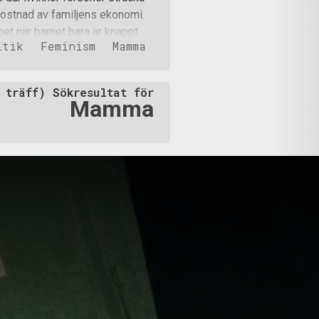
kostnad av familjens ekonomi.
obbet när barnet bara är knappt
itik
Feminism
Mamma
ddes tänkt att en dag kommer
ag har noll kontroll över vad
 blöja på mitt barn. Alla
 träff) Sökresultat för
 lobbygrupper sitter i samhället
Mamma
t en tjej kan vara tillsammans
n pojke och således lär de sig
en homosexuell är på det rätta