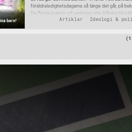
föräldraledighetsdagarna så länge det går, på be
De flesta kvinnor vill verkligen inte tillbaka till j
Artiklar
Ideologi & pol
ett år. Jag har själv sedan den dagen min son fö
ina barn!
jag vara tvungen att lämna honom i förskolan, där j
han lär sig, vem han lekar med eller vem som byter
(1
nationalsocialister vet hur djupt kulturmarxistiska
och barn får på förskolan lära sig om Pride och at
med en tjej, en pojke kan vara tillsammans med e
vad en homosexuell är. Tyvärr lär de sig inte vad 
sättet eller vid rätt ålder. Ett l