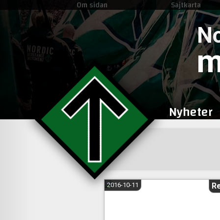
Om sidan
Sajtkarta
No
m
Nyheter
2016-10-11
R