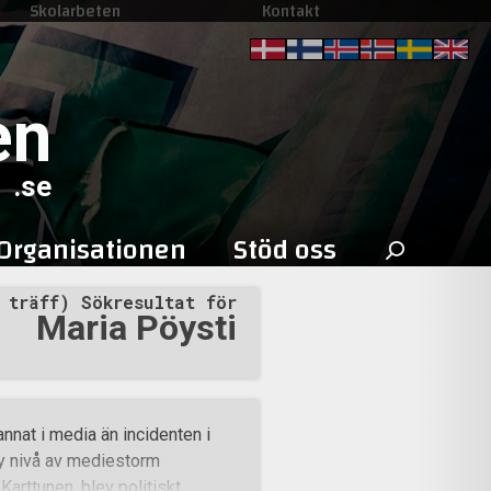
Skolarbeten
Kontakt
en
.se
Sök
Organisationen
Stöd oss
efter:
 träff) Sökresultat för
Maria Pöysti
nnat i media än incidenten i
y nivå av mediestorm
arttunen, blev politiskt