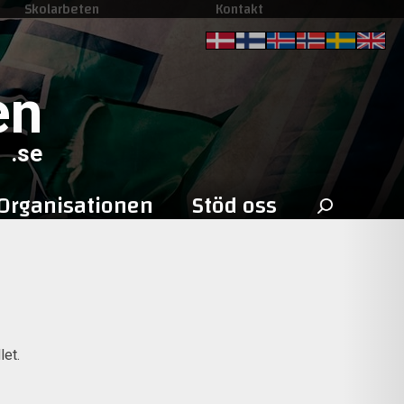
Skolarbeten
Kontakt
en
.se
Sök
Organisationen
Stöd oss
efter:
let.