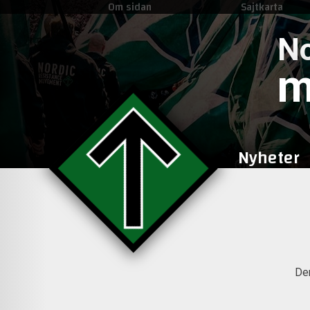
Om sidan
Sajtkarta
No
m
Nyheter
Den