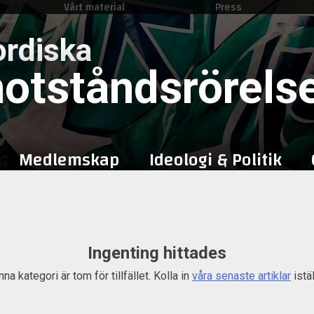
Vårt material
Press
Skip
to
rdiska
content
otståndsrörels
Medlemskap
Ideologi & Politik
Ingenting hittades
na kategori är tom för tillfället. Kolla in
våra senaste artiklar
istäl