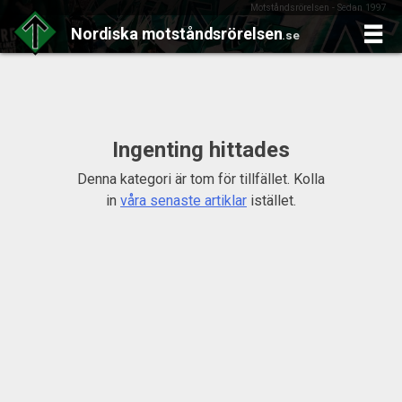
Motståndsrörelsen - Sedan 1997
Nordiska
motståndsrörelsen
.se
Skip
to
content
Ingenting hittades
Denna kategori är tom för tillfället. Kolla
in
våra senaste artiklar
istället.