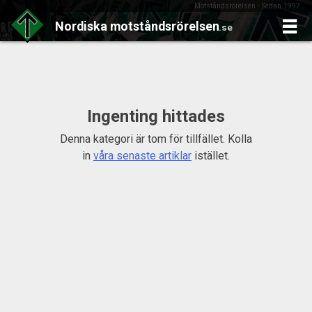
Motståndsrörelsen - Sedan 1997
Nordiska
motståndsrörelsen
.se
Skip
to
content
Ingenting hittades
Denna kategori är tom för tillfället. Kolla
in
våra senaste artiklar
istället.