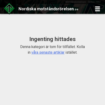
Motståndsrörelsen - Sedan 1997
Nordiska
motståndsrörelsen
.se
Skip
to
content
Ingenting hittades
Denna kategori är tom för tillfället. Kolla
in
våra senaste artiklar
istället.