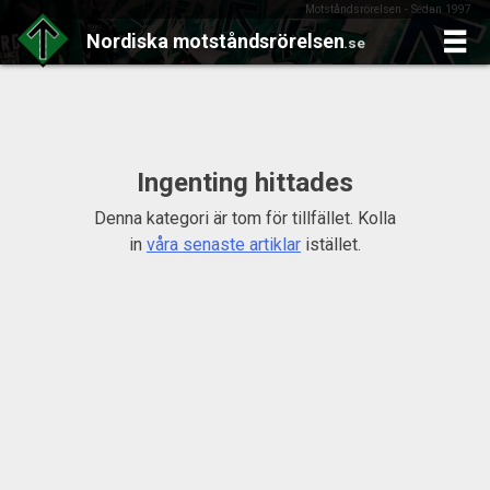
Motståndsrörelsen - Sedan 1997
Nordiska
motståndsrörelsen
.se
Skip
to
content
Ingenting hittades
Denna kategori är tom för tillfället. Kolla
in
våra senaste artiklar
istället.