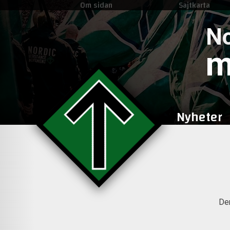
Om sidan
Sajtkarta
No
m
Nyheter
Den