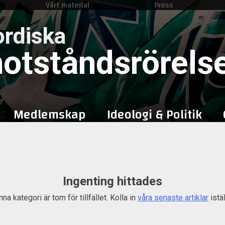
Vårt material
Press
Skip
to
rdiska
content
otståndsrörels
Medlemskap
Ideologi & Politik
Ingenting hittades
na kategori är tom för tillfället. Kolla in
våra senaste artiklar
istäl