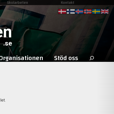
Skolarbeten
Kontakt
en
.se
Sök
Organisationen
Stöd oss
efter:
let.