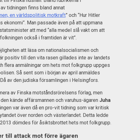
t till Finska hushåll. Bland rubrikerna i
v tidningen finns bland annat
men, en världspolitisk motkraft
” och “Hur Hitler
s ekonomi”. Man passade även på att uppmana
statsminister att med “alla medel slå vakt om att
olkningen också i framtiden är vit”.
öjligheten att läsa om nationalsocialismen och
positiv till den vita rasen gillades inte av landets
ch flera anmälningar om hets mot folkgrupp uppges
 polisen. Så sent som i början av april anmäldes
 Då av den judiska församlingen i Helsingfors.
mera av Finska motståndsrörelsens förlag, men
v den kände affärsmannen och varuhus-ägaren
Juha
ningen var även då en pro-vit tidning som var kritisk
nflytandet över norden och västerlandet. Detta ledde
en 2013 dömdes för åsiktsbrottet hets mot folkgrupp.
r till attack mot förre ägaren