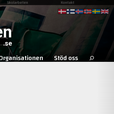
Skolarbeten
Kontakt
en
.se
Sök
Organisationen
Stöd oss
efter: