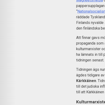
Magneettimedia
u
pappersupplagan a
“
Nationalsocialis
räddade Tyskland
Finlands nyvalde 
den finländska bef
Att finnar gavs m
propaganda som är 
kulturmarxister o
ha lämnats in till
tidningen senast.
Tidningen ägs nu
ägdes tidigare a
Kärkkäinen
. Tid
till det judiska i
till att Kärkkäin
Kulturmarxiste