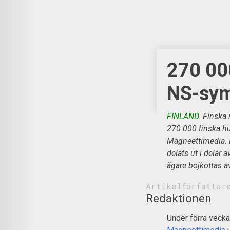
270 000
NS-sym
FINLAND.
Finska m
270 000 finska hus
Magneettimedia. 
delats ut i delar 
ägare bojkottas av
Artikelförfattar
Redaktionen
Under förra vecka