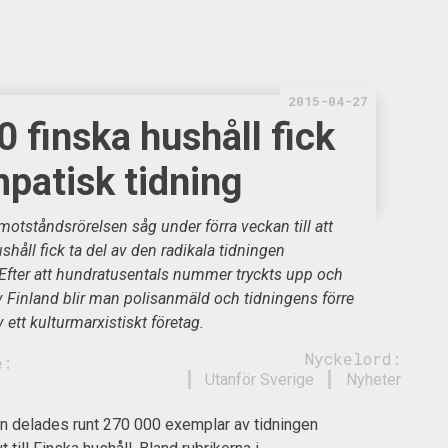
2015-04-27
 finska hushåll fick
patisk tidning
otståndsrörelsen såg under förra veckan till att
håll fick ta del av den radikala tidningen
Efter att hundratusentals nummer tryckts upp och
av Finland blir man polisanmäld och tidningens förre
 ett kulturmarxistiskt företag.
Nyckelord:
e:
Utanför Sverige
Nyheter
n delades runt 270 000 exemplar av tidningen