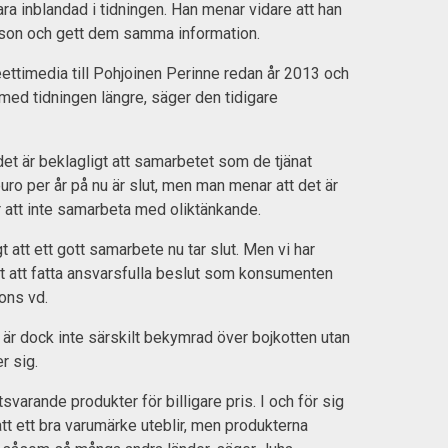
ra inblandad i tidningen. Han menar vidare att han
yson och gett dem samma information.
ttimedia till Pohjoinen Perinne redan år 2013 och
 med tidningen längre, säger den tidigare
det är beklagligt att samarbetet som de tjänat
uro per år på nu är slut, men man menar att det är
 att inte samarbeta med oliktänkande.
t att ett gott samarbete nu tar slut. Men vi har
 att fatta ansvarsfulla beslut som konsumenten
ons vd.
är dock inte särskilt bekymrad över bojkotten utan
r sig.
tsvarande produkter för billigare pris. I och för sig
att ett bra varumärke uteblir, men produkterna