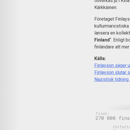
tillverkas ju i K
Kärkkäinen.
Företaget Finlays
kulturmarxistiska
lansera en kollek
Finland
“. Enligt 
finländare att mer
Källa:
Finlayson säger 
Finlayson slutar
Nazistisk tidning
Titel:
270 000 fins
Författ