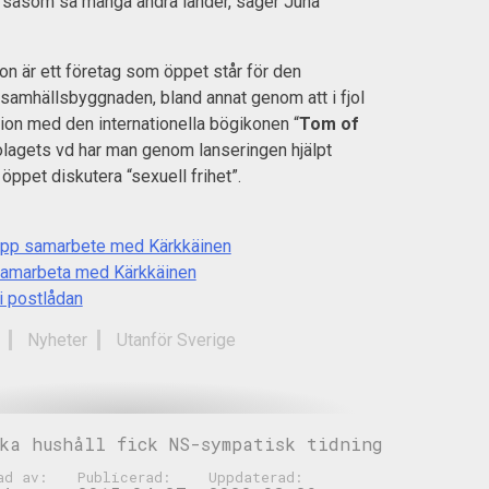
ina såsom så många andra länder, säger Juha
on är ett företag som öppet står för den
 samhällsbyggnaden, bland annat genom att i fjol
tion med den internationella bögikonen “
Tom of
bolagets vd har man genom lanseringen hjälpt
 öppet diskutera “sexuell frihet”.
upp samarbete med Kärkkäinen
 samarbeta med Kärkkäinen
 i postlådan
Nyheter
Utanför Sverige
ka hushåll fick NS-sympatisk tidning
ad av:
Publicerad:
Uppdaterad: