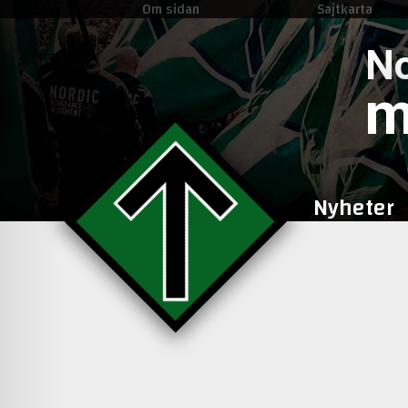
Om sidan
Sajtkarta
No
m
Nyheter