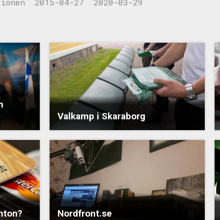
tionen
2015-04-27
2020-03-29
n
Valkamp i Skaraborg
onton?
Nordfront.se