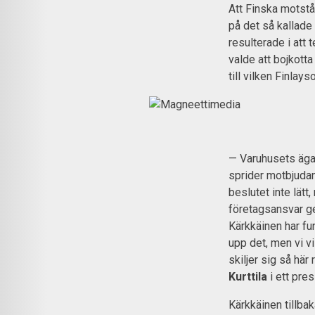
Att Finska motstå
på det så kallade
resulterade i att 
valde att bojkott
till vilken Finlay
— Varuhusets äga
sprider motbjuda
beslutet inte lätt
företagsansvar g
Kärkkäinen har fu
upp det, men vi v
skiljer sig så här
Kurttila
i ett pre
Kärkkäinen tillba