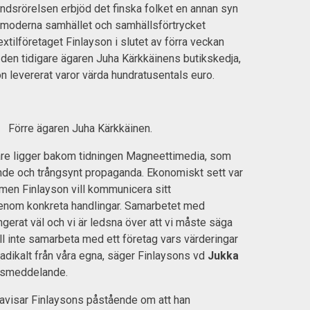
ndsrörelsen erbjöd det finska folket en annan syn
 moderna samhället och samhällsförtrycket
textilföretaget Finlayson i slutet av förra veckan
a den tidigare ägaren Juha Kärkkäinens butikskedja,
son levererat varor värda hundratusentals euro.
Förre ägaren Juha Kärkkäinen.
re ligger bakom tidningen Magneettimedia, som
nde och trångsynt propaganda. Ekonomiskt sett var
, men Finlayson vill kommunicera sitt
enom konkreta handlingar. Samarbetet med
ngerat väl och vi är ledsna över att vi måste säga
ill inte samarbeta med ett företag vars värderingar
 radikalt från våra egna, säger Finlaysons vd
Jukka
ssmeddelande.
kavisar Finlaysons påstående om att han