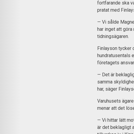
fortfarande ska va
pratat med Finla
— Vi sålde Magnee
har inget att göra
tidningsägaren.
Finlayson tycker 
hundratusentals e
företagets ansvar
— Det är beklaglig
samma skyldighet
har, säger Finlays
Varuhusets ägare 
menar att det löse
— Vi hittar lätt mo
är det beklagligt 