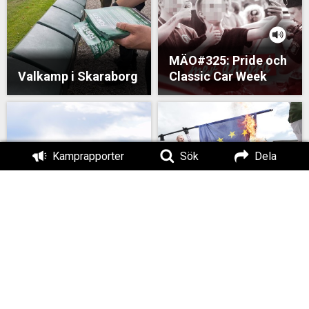
MÄO#325: Pride och
Valkamp i Skaraborg
Classic Car Week
Kamprapporter
Sök
Dela
Ett revolutionärt
val – Ludvika
Vår syn på EU