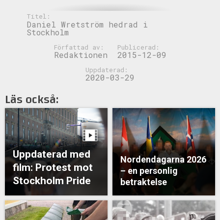
Titel:
Daniel Wretström hedrad i
Stockholm
Författad av:
Publicerad:
Redaktionen
2015-12-09
Uppdaterad:
2020-03-29
Läs också:
Uppdaterad med
Nordendagarna 2026
film: Protest mot
– en personlig
Stockholm Pride
betraktelse