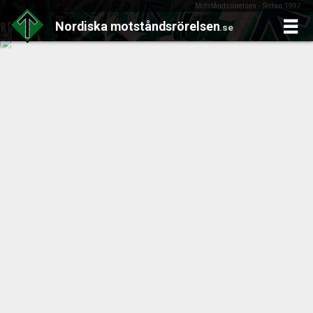
Motståndsrörelsen - Sedan 1997
Nordiska
motståndsrörelsen
.se
Skip
to
content