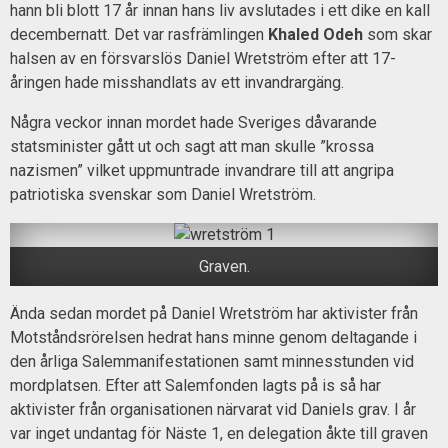
hann bli blott 17 år innan hans liv avslutades i ett dike en kall
decembernatt. Det var rasfrämlingen
Khaled Odeh
som skar
halsen av en försvarslös Daniel Wretström efter att 17-
åringen hade misshandlats av ett invandrargäng.
Några veckor innan mordet hade Sveriges dåvarande
statsminister gått ut och sagt att man skulle ”krossa
nazismen” vilket uppmuntrade invandrare till att angripa
patriotiska svenskar som Daniel Wretström.
Graven.
Ända sedan mordet på Daniel Wretström har aktivister från
Motståndsrörelsen hedrat hans minne genom deltagande i
den årliga Salemmanifestationen samt minnesstunden vid
mordplatsen. Efter att Salemfonden lagts på is så har
aktivister från organisationen närvarat vid Daniels grav. I år
var inget undantag för Näste 1, en delegation åkte till graven