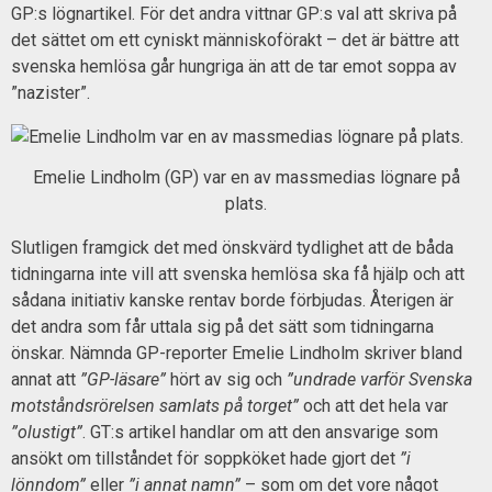
GP:s lögnartikel. För det andra vittnar GP:s val att skriva på
det sättet om ett cyniskt människoförakt – det är bättre att
svenska hemlösa går hungriga än att de tar emot soppa av
”nazister”.
Emelie Lindholm (GP) var en av massmedias lögnare på
plats.
Slutligen framgick det med önskvärd tydlighet att de båda
tidningarna inte vill att svenska hemlösa ska få hjälp och att
sådana initiativ kanske rentav borde förbjudas. Återigen är
det andra som får uttala sig på det sätt som tidningarna
önskar. Nämnda GP-reporter Emelie Lindholm skriver bland
annat att
”GP-läsare”
hört av sig och
”undrade varför Svenska
motståndsrörelsen samlats på torget”
och att det hela var
”olustigt”
. GT:s artikel handlar om att den ansvarige som
ansökt om tillståndet för soppköket hade gjort det
”i
lönndom”
eller
”i annat namn”
– som om det vore något