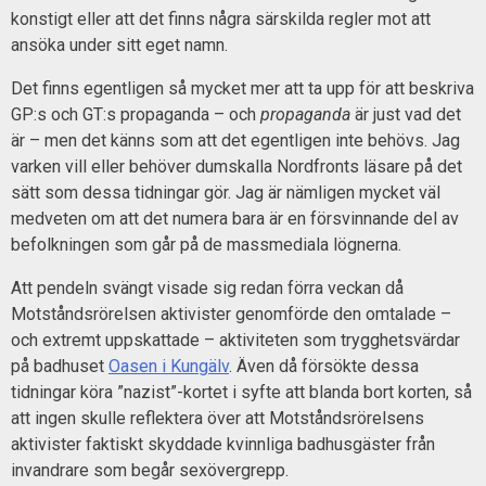
konstigt eller att det finns några särskilda regler mot att
ansöka under sitt eget namn.
Det finns egentligen så mycket mer att ta upp för att beskriva
GP:s och GT:s propaganda – och
propaganda
är just vad det
är – men det känns som att det egentligen inte behövs. Jag
varken vill eller behöver dumskalla Nordfronts läsare på det
sätt som dessa tidningar gör. Jag är nämligen mycket väl
medveten om att det numera bara är en försvinnande del av
befolkningen som går på de massmediala lögnerna.
Att pendeln svängt visade sig redan förra veckan då
Motståndsrörelsen aktivister genomförde den omtalade –
och extremt uppskattade – aktiviteten som trygghetsvärdar
på badhuset
Oasen i Kungälv
. Även då försökte dessa
tidningar köra ”nazist”-kortet i syfte att blanda bort korten, så
att ingen skulle reflektera över att Motståndsrörelsens
aktivister faktiskt skyddade kvinnliga badhusgäster från
invandrare som begår sexövergrepp.