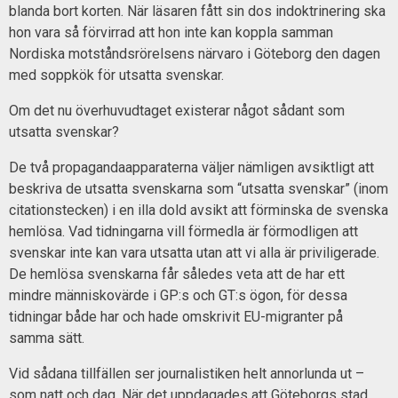
blanda bort korten. När läsaren fått sin dos indoktrinering ska
hon vara så förvirrad att hon inte kan koppla samman
Nordiska motståndsrörelsens närvaro i Göteborg den dagen
med soppkök för utsatta svenskar.
Om det nu överhuvudtaget existerar något sådant som
utsatta svenskar?
De två propagandaapparaterna väljer nämligen avsiktligt att
beskriva de utsatta svenskarna som “utsatta svenskar” (inom
citationstecken) i en illa dold avsikt att förminska de svenska
hemlösa. Vad tidningarna vill förmedla är förmodligen att
svenskar inte kan vara utsatta utan att vi alla är priviligerade.
De hemlösa svenskarna får således veta att de har ett
mindre människovärde i GP:s och GT:s ögon, för dessa
tidningar både har och hade omskrivit EU-migranter på
samma sätt.
Vid sådana tillfällen ser journalistiken helt annorlunda ut –
som natt och dag. När det uppdagades att Göteborgs stad