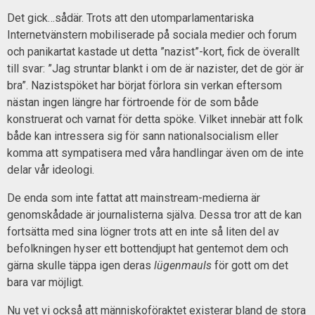
Det gick…sådär. Trots att den utomparlamentariska
Internetvänstern mobiliserade på sociala medier och forum
och panikartat kastade ut detta ”nazist”-kort, fick de överallt
till svar: ”Jag struntar blankt i om de är nazister, det de gör är
bra”. Nazistspöket har börjat förlora sin verkan eftersom
nästan ingen längre har förtroende för de som både
konstruerat och varnat för detta spöke. Vilket innebär att folk
både kan intressera sig för sann nationalsocialism eller
komma att sympatisera med våra handlingar även om de inte
delar vår ideologi.
De enda som inte fattat att mainstream-medierna är
genomskådade är journalisterna själva. Dessa tror att de kan
fortsätta med sina lögner trots att en inte så liten del av
befolkningen hyser ett bottendjupt hat gentemot dem och
gärna skulle täppa igen deras
lügenmauls
för gott om det
bara var möjligt.
Nu vet vi också att människoföraktet existerar bland de stora