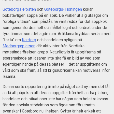
Göteborgs-Posten
och
Göteborgs-Tidningen
kokar
bokstavligen soppa på en spik. De vräker ut sig utsagor om
”oroliga vittnen” som påstås ha varit rädda för det soppkök
som genomfördes helt och hållet lugnt och ordnat under de
fyra timmar som det ägde rum. Artiklarna kryddas sedan med
”fakta” om
Kärrtorp
och händelsen nyligen på
Medborgarplatsen
där aktivister från Nordiska
motståndsrörelsen greps. Naturligtvis är uppgifterna så
sparsmakade att läsaren inte ska få en bild av vad som
egentligen hände på dessa platser – det är uppgifterna om
våld som ska fram, så att krigsrubrikerna kan motiveras inför
läsarna.
Denna sorts rapportering är inte på något sätt ny, men det tål
ändå att påpekas att dessa uppgifter från helt andra platser,
händelser och situationer inte har någon som helst relevans
för den sociala stödaktion som ägde rum för utsatta
svenskar i Göteborg nu i helgen. Syftet är helt enkelt att