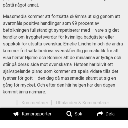
påstå något annat.
Massmedia kommer att fortsätta skämma ut sig genom att
svartmåla positiva handlingar som 99 procent av
befolkningen fullständigt sympatiserar med – vare sig det
handlar om trygghetsvärdar för kvinnliga badgäster eller
soppkök för utsatta svenskar. Emelie Lindholm och de andra
kommer fortsätta bedriva svenskfientlig journalistik för att
visa herrar Hjörne och Bonnier att de minsanna är lydiga och
står på deras sida mot svenskarna. Hetsen har blivit ett
självspelande piano som kommer att spela vidare tills det
tystnar för gott – den dag då massmedia skämt ut sig en
gång för mycket. Och efter den här helgen har den dagen
kommit ännu närmare.
Kommentarer
Uttalanden & Kommentarer
Kamprapporter
Sök
Dela
Titel:
Massmedia skämmer ut sig – och vi