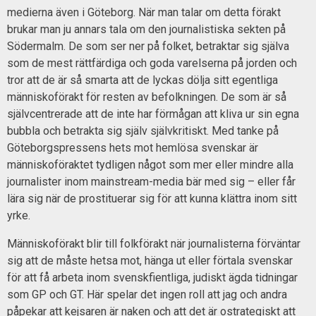
medierna även i Göteborg. När man talar om detta förakt
brukar man ju annars tala om den journalistiska sekten på
Södermalm. De som ser ner på folket, betraktar sig själva
som de mest rättfärdiga och goda varelserna på jorden och
tror att de är så smarta att de lyckas dölja sitt egentliga
människoförakt för resten av befolkningen. De som är så
självcentrerade att de inte har förmågan att kliva ur sin egna
bubbla och betrakta sig själv självkritiskt. Med tanke på
Göteborgspressens hets mot hemlösa svenskar är
människoföraktet tydligen något som mer eller mindre alla
journalister inom mainstream-media bär med sig – eller får
lära sig när de prostituerar sig för att kunna klättra inom sitt
yrke.
Människoförakt blir till folkförakt när journalisterna förväntar
sig att de måste hetsa mot, hänga ut eller förtala svenskar
för att få arbeta inom svenskfientliga, judiskt ägda tidningar
som GP och GT. Här spelar det ingen roll att jag och andra
påpekar att kejsaren är naken och att det är ostrategiskt att