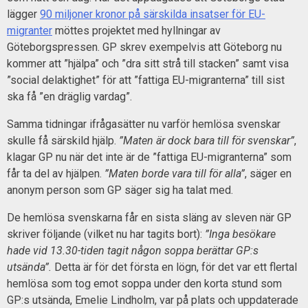
lägger
90 miljoner kronor på särskilda insatser för EU-
migranter
möttes projektet med hyllningar av
Göteborgspressen. GP skrev exempelvis att Göteborg nu
kommer att ”hjälpa” och ”dra sitt strå till stacken” samt visa
”social delaktighet” för att ”fattiga EU-migranterna” till sist
ska få ”en dräglig vardag”.
Samma tidningar ifrågasätter nu varför hemlösa svenskar
skulle få särskild hjälp.
”Maten är dock bara till för svenskar”
,
klagar GP nu när det inte är de ”fattiga EU-migranterna” som
får ta del av hjälpen.
”Maten borde vara till för alla”
, säger en
anonym person som GP säger sig ha talat med.
De hemlösa svenskarna får en sista släng av sleven när GP
skriver följande (vilket nu har tagits bort):
”Inga besökare
hade vid 13.30-tiden tagit någon soppa berättar GP:s
utsända”.
Detta är för det första en lögn, för det var ett flertal
hemlösa som tog emot soppa under den korta stund som
GP:s utsända, Emelie Lindholm, var på plats och uppdaterade