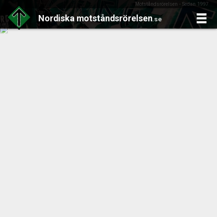
Motståndsrörelsen - Sedan 1997
Nordiska
motståndsrörelsen
.se
Skip
to
content