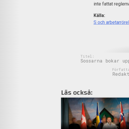
inte fattat reglern
Källa:
S och arbetarröre
Titel:
Sossarna bokar up
Författ
Redak
Läs också: