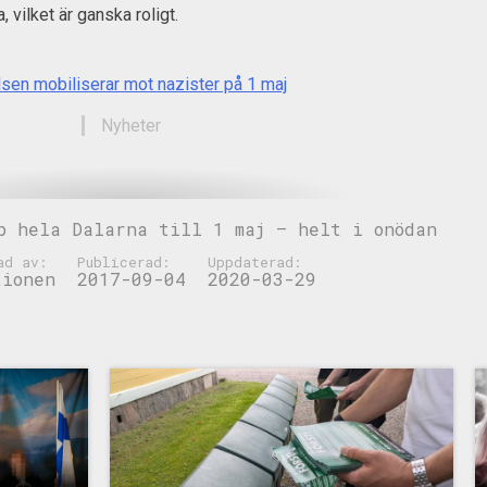
a, vilket är ganska roligt.
lsen mobiliserar mot nazister på 1 maj
Nyheter
p hela Dalarna till 1 maj – helt i onödan
ad av:
Publicerad:
Uppdaterad:
tionen
2017-09-04
2020-03-29