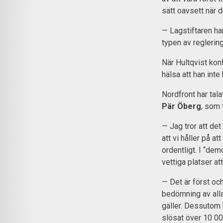
sätt oavsett när d
— Lagstiftaren har
typen av reglering
När Hultqvist kon
hälsa att han inte
Nordfront har tal
Pär Öberg
, som 
— Jag tror att det
att vi håller på a
ordentligt. I “dem
vettiga platser a
— Det är först oc
bedömning av alla
gäller. Dessutom 
slösat över 10 00