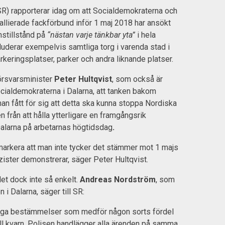
R) rapporterar idag om att Socialdemokraterna och
 allierade fackförbund inför 1 maj 2018 har ansökt
stillstånd på
“nästan varje tänkbar yta”
i hela
kluderar exempelvis samtliga torg i varenda stad i
arkeringsplatser, parker och andra liknande platser.
försvarsminister
Peter Hultqvist
, som också är
cialdemokraterna i Dalarna, att tanken bakom
man fått för sig att detta ska kunna stoppa Nordiska
 från att hålla ytterligare en framgångsrik
alarna på arbetarnas högtidsdag
.
 markera att man inte tycker det stämmer mot 1 majs
zister demonstrerar, säger Peter Hultqvist.
det dock inte så enkelt.
Andreas Nordström
, som
en i Dalarna, säger till SR:
 inga bestämmelser som medför någon sorts fördel
till kvarn. Polisen handlägger alla ärenden på samma