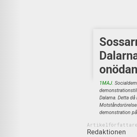
Sossar
Dalarna 
onöda
1MAJ.
Socialdemo
demonstrationstill
Dalarna. Detta då
Motståndsrörelsen
demonstration på 
Artikelförfattar
Redaktionen