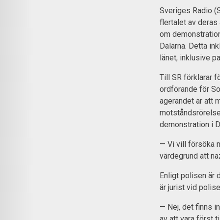
Sveriges Radio (S
flertalet av deras
om demonstration
Dalarna. Detta in
länet, inklusive p
Till SR förklarar 
ordförande för So
agerandet är att 
motståndsrörelsen
demonstration i D
— Vi vill försöka
värdegrund att na
Enligt polisen är 
är jurist vid polis
— Nej, det finns
av att vara först 