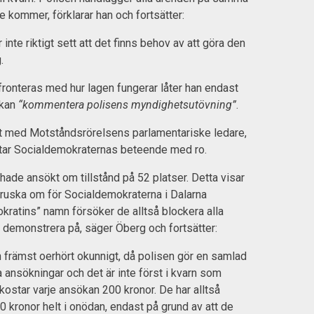
e kommer, förklarar han och fortsätter:
 inte riktigt sett att det finns behov av att göra den
.
fronteras med hur lagen fungerar låter han endast
 kan
“kommentera polisens myndighetsutövning”
.
at med Motståndsrörelsens parlamentariske ledare,
tar Socialdemokraternas beteende med ro.
 hade ansökt om tillstånd på 52 platser. Detta visar
tt ruska om för Socialdemokraterna i Dalarna
okratins” namn försöker de alltså blockera alla
tt demonstrera på, säger Öberg och fortsätter:
h främst oerhört okunnigt, då polisen gör en samlad
 ansökningar och det är inte först i kvarn som
kostar varje ansökan 200 kronor. De har alltså
0 kronor helt i onödan, endast på grund av att de