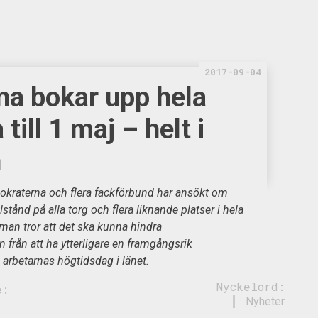
2017-09-04
na bokar upp hela
till 1 maj – helt i
n
kraterna och flera fackförbund har ansökt om
stånd på alla torg och flera liknande platser i hela
 man tror att det ska kunna hindra
 från att ha ytterligare en framgångsrik
arbetarnas högtidsdag i länet.
Nyckelord:
e:
Nyheter