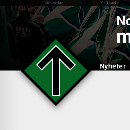
Om sidan
Sajtkarta
No
m
Nyheter