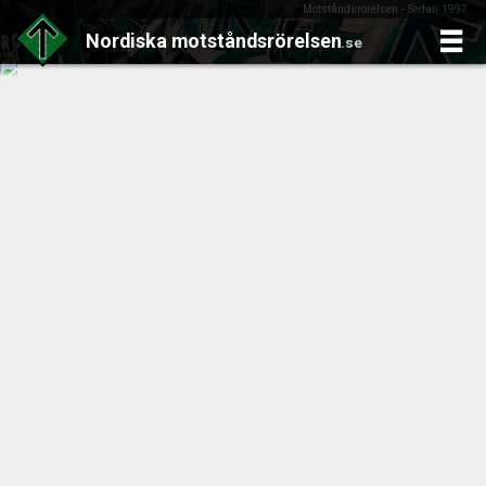
Motståndsrörelsen - Sedan 1997
Nordiska
motståndsrörelsen
.se
Skip
to
content