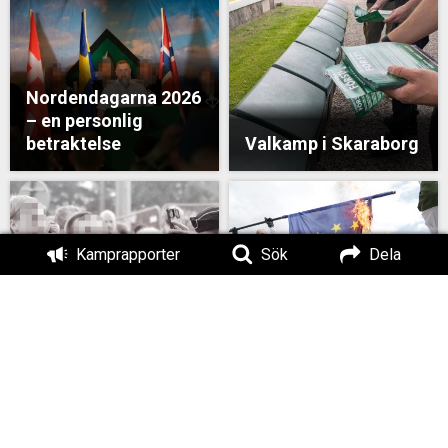
Nordendagarna 2026
– en personlig
betraktelse
Valkamp i Skaraborg
Kamprapporter
Sök
Dela
MÄO#325: Pride och
Vår syn på EU
Classic Car Week