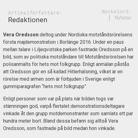
Nyckelord:
Artikelförfattare:
Nyheter
Redaktionen
Vera Oredsson
deltog under Nordiska motståndsrörelsens
första majdemonstration i Borlänge 2016. Under en paus
mellan talare i Liljeqvistska parken fastnade Oredsson på en
bild, som av politiska motståndare till Motståndsrörelsen har
polisanmälts för hets mot folkgrupp. Enligt anmälan påstås
att Oredsson gör en så kallad Hitlerhälsning, vilket är en
rörelse med armen som är förbjuden i Sverige enligt
gummiparagrafen “hets mot folkgrupp”.
Enligt personer som var på plats när bilden togs var
stämningen god, varpå flertalet demonstrationsdeltagare
vinkade åt den grupp motdemonstranter som samlats ett par
hundra meter bort. Bland dessa befann sig alltså Vera
Oredsson, som fastnade på bild medan hon vinkade.