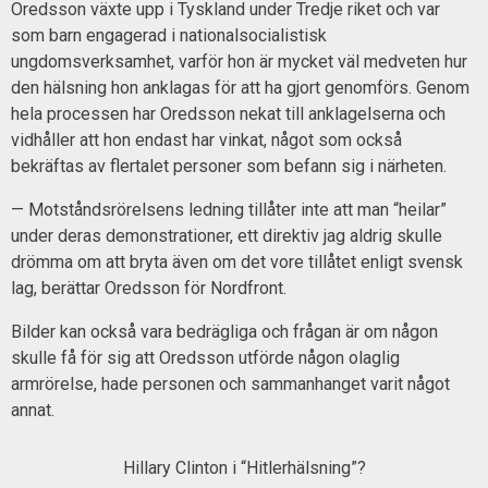
Oredsson växte upp i Tyskland under Tredje riket och var
som barn engagerad i nationalsocialistisk
ungdomsverksamhet, varför hon är mycket väl medveten hur
den hälsning hon anklagas för att ha gjort genomförs. Genom
hela processen har Oredsson nekat till anklagelserna och
vidhåller att hon endast har vinkat, något som också
bekräftas av flertalet personer som befann sig i närheten.
— Motståndsrörelsens ledning tillåter inte att man “heilar”
under deras demonstrationer, ett direktiv jag aldrig skulle
drömma om att bryta även om det vore tillåtet enligt svensk
lag, berättar Oredsson för Nordfront.
Bilder kan också vara bedrägliga och frågan är om någon
skulle få för sig att Oredsson utförde någon olaglig
armrörelse, hade personen och sammanhanget varit något
annat.
Hillary Clinton i “Hitlerhälsning”?