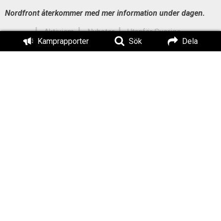
Nordfront återkommer med mer information under dagen.
Aktivism
Nyheter
Utanför Sverige
Kamprapporter
Sök
Dela
Titel:
Skandalbeskedet: Motståndsrörelsen
förbjuds i Finland – protestaktion
utanför finska ambassaden!
Författad av:
Publicerad:
Redaktionen
2017-11-30
Uppdaterad:
2020-03-29
Läs också:
Nordendagarna 2026