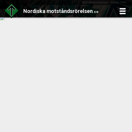
Motståndsrörelsen - Sedan 1997
Nordiska
motståndsrörelsen
.se
Skip
to
content