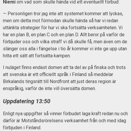
Niemi
om vad som skulle hända vid ett eventuellt förbud:
— Personligen tror jag inte att systemet kommer att lyckas,
men om detta mot förmodan skulle hända så har vi redan
uttänkta strategier för hur vi ska fortsätta verksamheten. Vi
har en plan B, en plan C och en plan D. Allt beror på varför de
förbjuder oss och vilka straff vi då skulle få, men även om de
slänger oss alla i fängelse i tio år kommer vi inte ge upp utan
hitta ett sätt att fortsätta kampen.
I nuläget finns endast domen att ta del av på finska och trots
att svenska är ett officiellt språk i Finland så meddelar
Birkalands tingsrätt till Nordfront att just deras region är
enspråkig, varför de inte vill översätta domen.
Uppdatering 13:50
Enligt nya uppgifter så vinner förbudet laga kraft redan nu och
därför är Motståndsrörelsens verksamhet från och med idag
förbjuden i Finland.