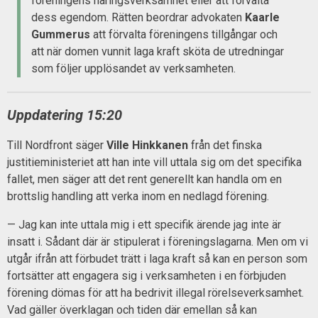
föreningens näringsverksamhet eller att förvalta
dess egendom. Rätten beordrar advokaten
Kaarle
Gummerus
att förvalta föreningens tillgångar och
att när domen vunnit laga kraft sköta de utredningar
som följer upplösandet av verksamheten.
Uppdatering 15:20
Till Nordfront säger
Ville Hinkkanen
från det finska
justitieministeriet att han inte vill uttala sig om det specifika
fallet, men säger att det rent generellt kan handla om en
brottslig handling att verka inom en nedlagd förening.
— Jag kan inte uttala mig i ett specifik ärende jag inte är
insatt i. Sådant där är stipulerat i föreningslagarna. Men om vi
utgår ifrån att förbudet trätt i laga kraft så kan en person som
fortsätter att engagera sig i verksamheten i en förbjuden
förening dömas för att ha bedrivit illegal rörelseverksamhet.
Vad gäller överklagan och tiden där emellan så kan