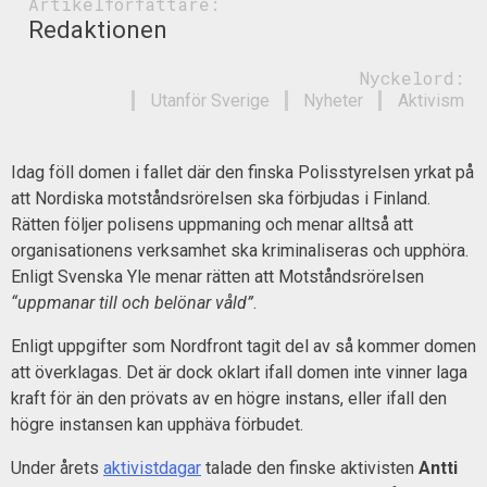
Artikelförfattare:
Redaktionen
Nyckelord:
Utanför Sverige
Nyheter
Aktivism
Idag föll domen i fallet där den finska Polisstyrelsen yrkat på
att Nordiska motståndsrörelsen ska förbjudas i Finland.
Rätten följer polisens uppmaning och menar alltså att
organisationens verksamhet ska kriminaliseras och upphöra.
Enligt Svenska Yle menar rätten att Motståndsrörelsen
“uppmanar till och belönar våld”
.
Enligt uppgifter som Nordfront tagit del av så kommer domen
att överklagas. Det är dock oklart ifall domen inte vinner laga
kraft för än den prövats av en högre instans, eller ifall den
högre instansen kan upphäva förbudet.
Under årets
aktivistdagar
talade den finske aktivisten
Antti