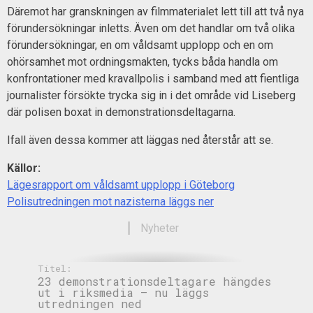
Däremot har granskningen av filmmaterialet lett till att två nya
förundersökningar inletts. Även om det handlar om två olika
förundersökningar, en om våldsamt upplopp och en om
ohörsamhet mot ordningsmakten, tycks båda handla om
konfrontationer med kravallpolis i samband med att fientliga
journalister försökte trycka sig in i det område vid Liseberg
där polisen boxat in demonstrationsdeltagarna.
Ifall även dessa kommer att läggas ned återstår att se.
Källor:
Lägesrapport om våldsamt upplopp i Göteborg
Polisutredningen mot nazisterna läggs ner
Nyheter
Titel:
23 demonstrationsdeltagare hängdes
ut i riksmedia – nu läggs
utredningen ned