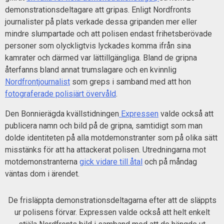
demonstrationsdeltagare att gripas. Enligt Nordfronts
journalister på plats verkade dessa gripanden mer eller
mindre slumpartade och att polisen endast frihetsberövade
personer som olyckligtvis lyckades komma ifrån sina
kamrater och därmed var lättillgängliga. Bland de gripna
återfanns bland annat trumslagare och en kvinnlig
Nordfrontjournalist
som greps i samband med att hon
fotograferade polisiärt övervåld
.
Den Bonnierägda kvällstidningen
Expressen
valde också att
publicera namn och bild på de gripna, samtidigt som man
dolde identiteten på alla motdemonstranter som på olika sätt
misstänks för att ha attackerat polisen. Utredningarna mot
motdemonstranterna
gick vidare till åtal
och på måndag
väntas dom i ärendet.
De frisläppta demonstrationsdeltagarna efter att de släppts
ur polisens förvar. Expressen valde också att helt enkelt