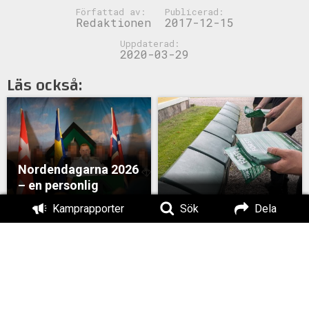
Författad av:
Publicerad:
Redaktionen
2017-12-15
Uppdaterad:
2020-03-29
Läs också:
Nordendagarna 2026
– en personlig
betraktelse
Valkamp i Skaraborg
Kamprapporter
Sök
Dela