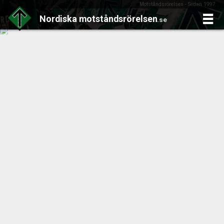
Motståndsrörelsen - Sedan 1997
Nordiska
motståndsrörelsen
.se
Skip
to
content