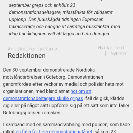
september greps och anhölls 23
demonstrationsdeltagare, misstänkta för våldsamt
upplopp. Den judiskägda tidningen Expressen
trakasserade och hängde ut samtliga misstänkta, men
idag har åklagaren valt att lägga ned utredningen.
Nyckelord:
Artikelförfattare:
Nyheter
Redaktionen
Den 30 september demonstrerade Nordiska
motståndsrörelsen i Göteborg. Demonstrationen
genomfördes efter veckor av medial och polisiär hets mot
organisationen, med bland annat
hot om att
demonstrationsdeltagare skulle gripas
ifall de gick, klädde
sig eller på något sätt uppförde sig på ett sätt som inte faller
Göteborgspolisen i smaken.
I samband med en sammandrabbning med polisen, som hade
gillrat
en fälla för hela demonstrationståget,
så kom 23