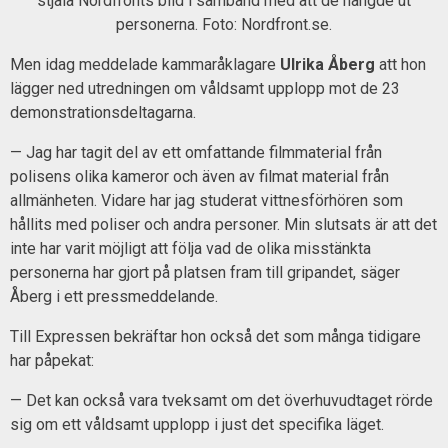
stjäla Nordfronts bild i samband med att de hängde ut
personerna. Foto: Nordfront.se.
Men idag meddelade kammaråklagare
Ulrika Åberg
att hon
lägger ned utredningen om våldsamt upplopp mot de 23
demonstrationsdeltagarna.
— Jag har tagit del av ett omfattande filmmaterial från
polisens olika kameror och även av filmat material från
allmänheten. Vidare har jag studerat vittnesförhören som
hållits med poliser och andra personer. Min slutsats är att det
inte har varit möjligt att följa vad de olika misstänkta
personerna har gjort på platsen fram till gripandet, säger
Åberg i ett pressmeddelande.
Till Expressen bekräftar hon också det som många tidigare
har påpekat:
— Det kan också vara tveksamt om det överhuvudtaget rörde
sig om ett våldsamt upplopp i just det specifika läget.