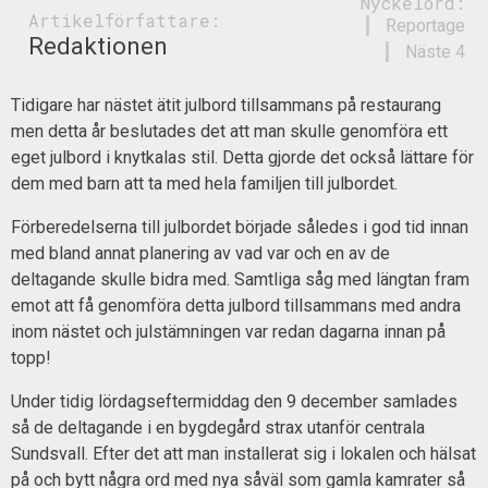
Nyckelord:
Artikelförfattare:
Reportage
Redaktionen
Näste 4
Tidigare har nästet ätit julbord tillsammans på restaurang
men detta år beslutades det att man skulle genomföra ett
eget julbord i knytkalas stil. Detta gjorde det också lättare för
dem med barn att ta med hela familjen till julbordet.
Förberedelserna till julbordet började således i god tid innan
med bland annat planering av vad var och en av de
deltagande skulle bidra med. Samtliga såg med längtan fram
emot att få genomföra detta julbord tillsammans med andra
inom nästet och julstämningen var redan dagarna innan på
topp!
Under tidig lördagseftermiddag den 9 december samlades
så de deltagande i en bygdegård strax utanför centrala
Sundsvall. Efter det att man installerat sig i lokalen och hälsat
på och bytt några ord med nya såväl som gamla kamrater så