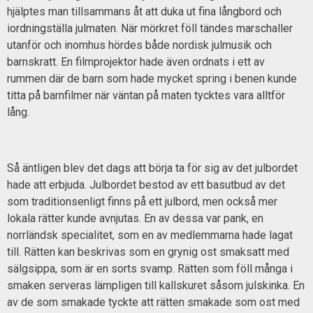
hjälptes man tillsammans åt att duka ut fina långbord och
iordningställa julmaten. När mörkret föll tändes marschaller
utanför och inomhus hördes både nordisk julmusik och
barnskratt. En filmprojektor hade även ordnats i ett av
rummen där de barn som hade mycket spring i benen kunde
titta på barnfilmer när väntan på maten tycktes vara alltför
lång.
Så äntligen blev det dags att börja ta för sig av det julbordet
hade att erbjuda. Julbordet bestod av ett basutbud av det
som traditionsenligt finns på ett julbord, men också mer
lokala rätter kunde avnjutas. En av dessa var pank, en
norrländsk specialitet, som en av medlemmarna hade lagat
till. Rätten kan beskrivas som en grynig ost smaksatt med
sälgsippa, som är en sorts svamp. Rätten som föll många i
smaken serveras lämpligen till kallskuret såsom julskinka. En
av de som smakade tyckte att rätten smakade som ost med