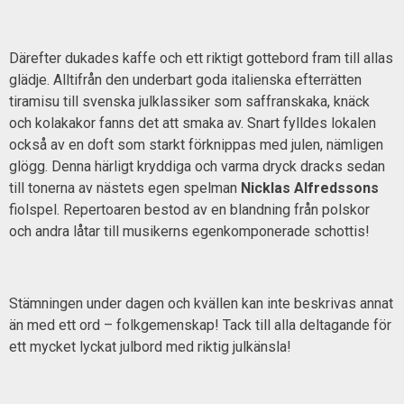
Därefter dukades kaffe och ett riktigt gottebord fram till allas
glädje. Alltifrån den underbart goda italienska efterrätten
tiramisu till svenska julklassiker som saffranskaka, knäck
och kolakakor fanns det att smaka av. Snart fylldes lokalen
också av en doft som starkt förknippas med julen, nämligen
glögg. Denna härligt kryddiga och varma dryck dracks sedan
till tonerna av nästets egen spelman
Nicklas Alfredssons
fiolspel. Repertoaren bestod av en blandning från polskor
och andra låtar till musikerns egenkomponerade schottis!
Stämningen under dagen och kvällen kan inte beskrivas annat
än med ett ord – folkgemenskap! Tack till alla deltagande för
ett mycket lyckat julbord med riktig julkänsla!