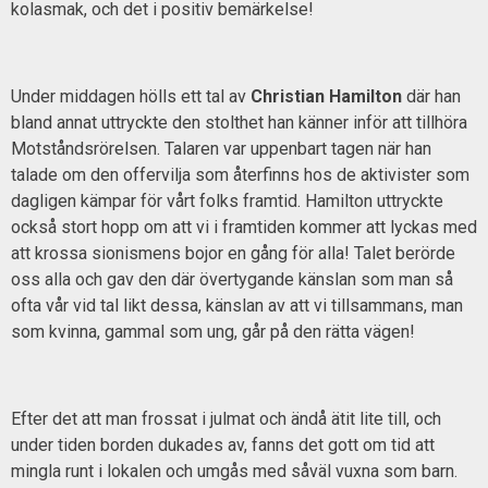
kolasmak, och det i positiv bemärkelse!
Under middagen hölls ett tal av
Christian Hamilton
där han
bland annat uttryckte den stolthet han känner inför att tillhöra
Motståndsrörelsen. Talaren var uppenbart tagen när han
talade om den offervilja som återfinns hos de aktivister som
dagligen kämpar för vårt folks framtid. Hamilton uttryckte
också stort hopp om att vi i framtiden kommer att lyckas med
att krossa sionismens bojor en gång för alla! Talet berörde
oss alla och gav den där övertygande känslan som man så
ofta vår vid tal likt dessa, känslan av att vi tillsammans, man
som kvinna, gammal som ung, går på den rätta vägen!
Efter det att man frossat i julmat och ändå ätit lite till, och
under tiden borden dukades av, fanns det gott om tid att
mingla runt i lokalen och umgås med såväl vuxna som barn.