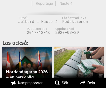
Reportage
Näste 4
Titel:
Författad av:
Julbord i Näste 4
Redaktionen
Publicerad:
Uppdaterad:
2017-12-16
2020-03-29
Läs också:
Nordendagarna 2026
– en personlig
betraktelse
Valkamp i Skaraborg
Kamprapporter
Sök
Dela