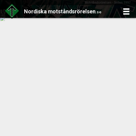
Motståndsrörelsen - Sedan 1997
Nordiska
motståndsrörelsen
.se
Skip
to
content