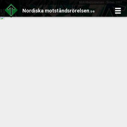
Motståndsrörelsen - Sedan 1997
Nordiska
motståndsrörelsen
.se
Skip
to
content