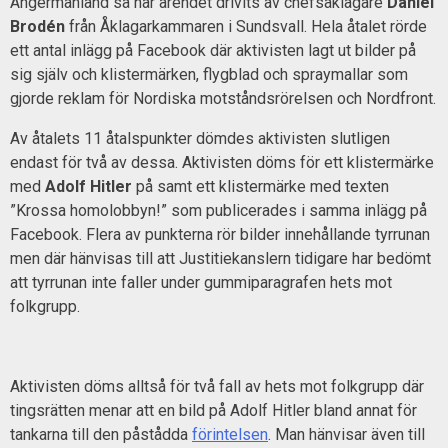
Ångermanland så har ärendet drivits av chefsåklagare
Daniel
Brodén
från Åklagarkammaren i Sundsvall. Hela åtalet rörde
ett antal inlägg på Facebook där aktivisten lagt ut bilder på
sig själv och klistermärken, flygblad och spraymallar som
gjorde reklam för Nordiska motståndsrörelsen och Nordfront.
Av åtalets 11 åtalspunkter dömdes aktivisten slutligen
endast för två av dessa. Aktivisten döms för ett klistermärke
med
Adolf Hitler
på samt ett klistermärke med texten
”Krossa homolobbyn!” som publicerades i samma inlägg på
Facebook. Flera av punkterna rör bilder innehållande tyrrunan
men där hänvisas till att Justitiekanslern tidigare har bedömt
att tyrrunan inte faller under gummiparagrafen hets mot
folkgrupp.
Aktivisten döms alltså för två fall av hets mot folkgrupp där
tingsrätten menar att en bild på Adolf Hitler bland annat för
tankarna till den påstådda
förintelsen
. Man hänvisar även till