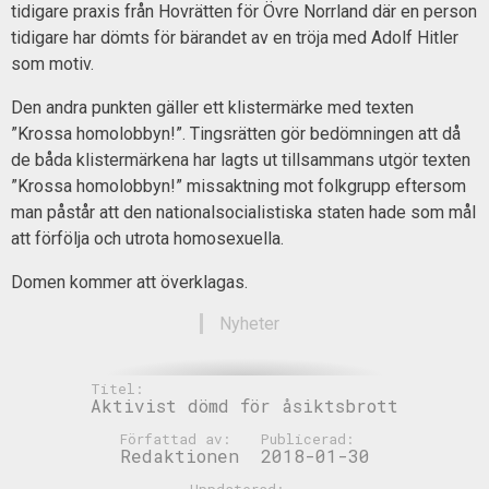
tidigare praxis från Hovrätten för Övre Norrland där en person
tidigare har dömts för bärandet av en tröja med Adolf Hitler
som motiv.
Den andra punkten gäller ett klistermärke med texten
”Krossa homolobbyn!”. Tingsrätten gör bedömningen att då
de båda klistermärkena har lagts ut tillsammans utgör texten
”Krossa homolobbyn!” missaktning mot folkgrupp eftersom
man påstår att den nationalsocialistiska staten hade som mål
att förfölja och utrota homosexuella.
Domen kommer att överklagas.
Nyheter
Titel:
Aktivist dömd för åsiktsbrott
Författad av:
Publicerad:
Redaktionen
2018-01-30