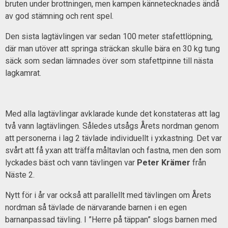
bruten under brottningen, men kampen kännetecknades ändå
av god stämning och rent spel.
Den sista lagtävlingen var sedan 100 meter stafettlöpning,
där man utöver att springa sträckan skulle bära en 30 kg tung
säck som sedan lämnades över som stafettpinne till nästa
lagkamrat.
Med alla lagtävlingar avklarade kunde det konstateras att lag
två vann lagtävlingen. Således utsågs Årets nordman genom
att personerna i lag 2 tävlade individuellt i yxkastning. Det var
svårt att få yxan att träffa måltavlan och fastna, men den som
lyckades bäst och vann tävlingen var
Peter Krämer
från
Näste 2.
Nytt för i år var också att parallellt med tävlingen om Årets
nordman så tävlade de närvarande barnen i en egen
barnanpassad tävling. I ”Herre på täppan” slogs barnen med