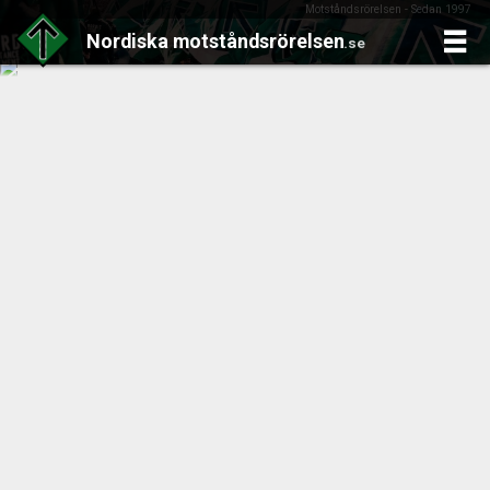
Motståndsrörelsen - Sedan 1997
Nordiska
motståndsrörelsen
.se
Skip
to
content