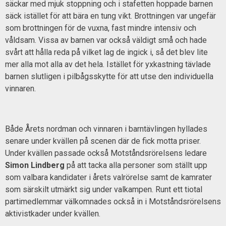
säckar med mjuk stoppning och i stafetten hoppade barnen
säck istället för att bära en tung vikt. Brottningen var ungefär
som brottningen för de vuxna, fast mindre intensiv och
våldsam. Vissa av barnen var också väldigt små och hade
svårt att hålla reda på vilket lag de ingick i, så det blev lite
mer alla mot alla av det hela. Istället för yxkastning tävlade
barnen slutligen i pilbågsskytte för att utse den individuella
vinnaren.
Både Årets nordman och vinnaren i barntävlingen hyllades
senare under kvällen på scenen där de fick motta priser.
Under kvällen passade också Motståndsrörelsens ledare
Simon Lindberg
på att tacka alla personer som ställt upp
som valbara kandidater i årets valrörelse samt de kamrater
som särskilt utmärkt sig under valkampen. Runt ett tiotal
partimedlemmar välkomnades också in i Motståndsrörelsens
aktivistkader under kvällen.