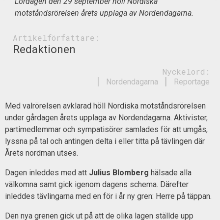
Lördagen den 29 september höll Nordiska
motståndsrörelsen årets upplaga av Nordendagarna.
Artikelförfattare:
Redaktionen
Nyckelord:
Nordendagarna
Reportage
Med valrörelsen avklarad höll Nordiska motståndsrörelsen
under gårdagen årets upplaga av Nordendagarna. Aktivister,
partimedlemmar och sympatisörer samlades för att umgås,
lyssna på tal och antingen delta i eller titta på tävlingen där
Årets nordman utses.
Dagen inleddes med att
Julius Blomberg
hälsade alla
välkomna samt gick igenom dagens schema. Därefter
inleddes tävlingarna med en för i år ny gren: Herre på täppan.
Den nya grenen gick ut på att de olika lagen ställde upp