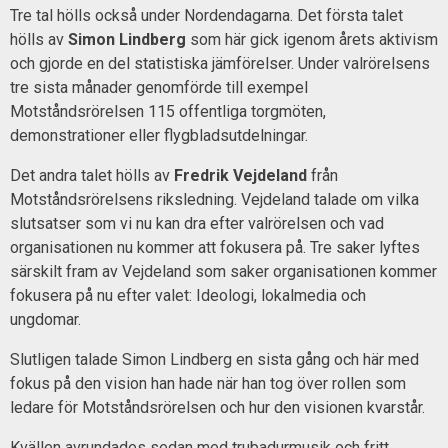
Tre tal hölls också under Nordendagarna. Det första talet
hölls av
Simon Lindberg
som här gick igenom årets aktivism
och gjorde en del statistiska jämförelser. Under valrörelsens
tre sista månader genomförde till exempel
Motståndsrörelsen 115 offentliga torgmöten,
demonstrationer eller flygbladsutdelningar.
Det andra talet hölls av
Fredrik Vejdeland
från
Motståndsrörelsens riksledning. Vejdeland talade om vilka
slutsatser som vi nu kan dra efter valrörelsen och vad
organisationen nu kommer att fokusera på. Tre saker lyftes
särskilt fram av Vejdeland som saker organisationen kommer
fokusera på nu efter valet: Ideologi, lokalmedia och
ungdomar.
Slutligen talade Simon Lindberg en sista gång och här med
fokus på den vision han hade när han tog över rollen som
ledare för Motståndsrörelsen och hur den visionen kvarstår.
Kvällen avrundades sedan med trubadurmusik och fritt