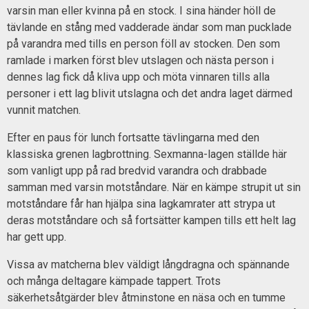
varsin man eller kvinna på en stock. I sina händer höll de
tävlande en stång med vadderade ändar som man pucklade
på varandra med tills en person föll av stocken. Den som
ramlade i marken först blev utslagen och nästa person i
dennes lag fick då kliva upp och möta vinnaren tills alla
personer i ett lag blivit utslagna och det andra laget därmed
vunnit matchen.
Efter en paus för lunch fortsatte tävlingarna med den
klassiska grenen lagbrottning. Sexmanna-lagen ställde här
som vanligt upp på rad bredvid varandra och drabbade
samman med varsin motståndare. När en kämpe strupit ut sin
motståndare får han hjälpa sina lagkamrater att strypa ut
deras motståndare och så fortsätter kampen tills ett helt lag
har gett upp.
Vissa av matcherna blev väldigt långdragna och spännande
och många deltagare kämpade tappert. Trots
säkerhetsåtgärder blev åtminstone en näsa och en tumme