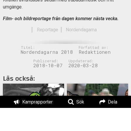
umgänge.
Film- och bildreportage från dagen kommer nästa vecka.
Reportage
Nordendagarna
Titel:
Författad av:
Nordendagarna 2018
Redaktionen
Publicerad:
Uppdaterad:
2018-10-07
2020-03-28
Läs också:
Kamprapporter
Sök
Dela
MÄO#324: Lilla Mer än
Äntligen: Film från
ord – Nordendagarna &
Nordendagarna 2025
dans i skogen