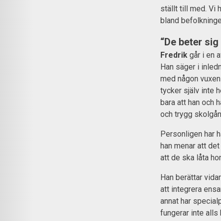
ställt till med. V
bland befolkninge
“De beter si
Fredrik
går i en 
Han säger i inledn
med någon vuxen 
tycker själv inte h
bara att han och h
och trygg skolgån
Personligen har ha
han menar att det 
att de ska låta ho
Han berättar vidar
att integrera ens
annat har special
fungerar inte alls 