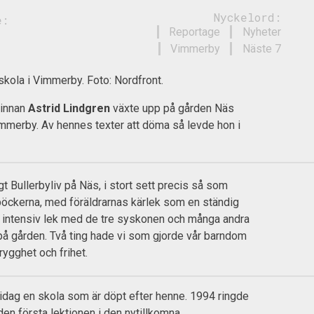
Nyckelord:
e:
Reportage
Nyheter
Vimmerby
Näste 7
skola i Vimmerby. Foto: Nordfront.
rinnan
Astrid Lindgren
växte upp på gården Näs
mmerby. Av hennes texter att döma så levde hon i
igt Bullerbyliv på Näs, i stort sett precis så som
böckerna, med föräldrarnas kärlek som en ständig
 intensiv lek med de tre syskonen och många andra
å gården. Två ting hade vi som gjorde vår barndom
trygghet och frihet.
idag en skola som är döpt efter henne. 1994 ringde
l den första lektionen i den nytillkomna