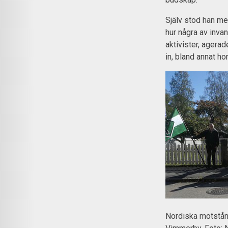
Själv stod han m
hur några av inva
aktivister, agerad
in, bland annat ho
Nordiska motstånd