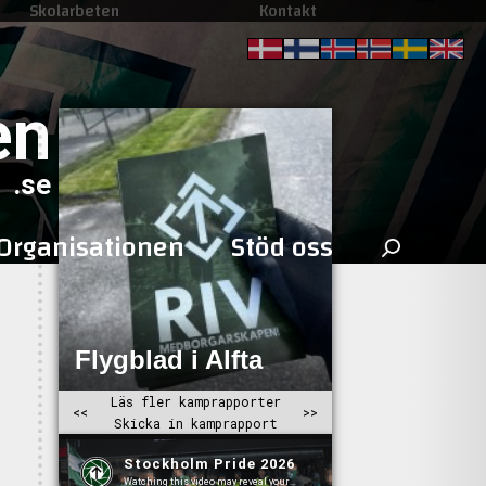
Skolarbeten
Kontakt
en
.se
Sök
Organisationen
Stöd oss
efter: