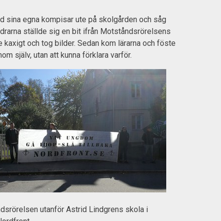
ed sina egna kompisar ute på skolgården och såg
ndrarna ställde sig en bit ifrån Motståndsrörelsens
e kaxigt och tog bilder. Sedan kom lärarna och föste
nom själv, utan att kunna förklara varför.
srörelsen utanför Astrid Lindgrens skola i