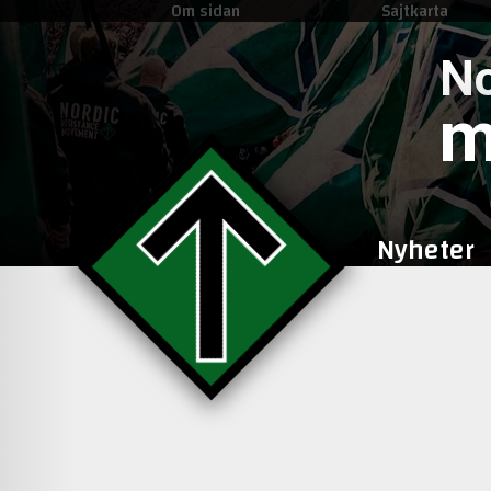
Om sidan
Sajtkarta
No
m
Nyheter