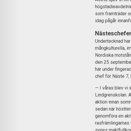
högstadieavdelnin
som framträder om
idag pågår innanf
Nästeschefen:
Undertecknad har 
mångkulturella, i
Nordiska motstån
den 25 september,
här under fingera
chef för Näste 7,
— I våras blev vi
Lindgrenskolan. A
aktion innan somm
sedan när höstter
genomföra en akt
rasfrämlingarnas 
synes maktfullko