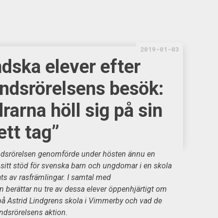
2019-01-03
dska elever efter
ndsrörelsens besök:
rarna höll sig på sin
ett tag”
dsrörelsen genomförde under hösten ännu en
a sitt stöd för svenska barn och ungdomar i en skola
 av rasfrämlingar. I samtal med
 berättar nu tre av dessa elever öppenhjärtigt om
på Astrid Lindgrens skola i Vimmerby och vad de
ndsrörelsens aktion.