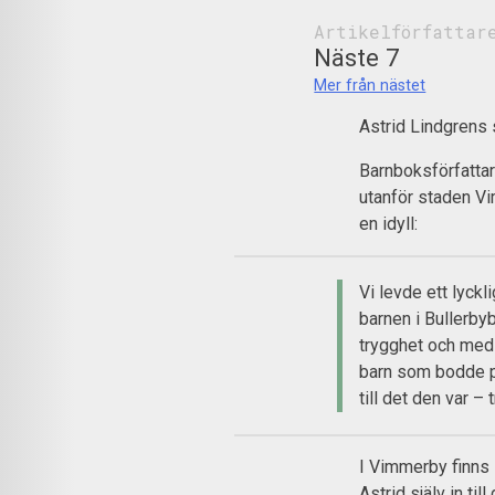
Artikelförfattar
Näste 7
Mer från nästet
Astrid Lindgrens 
Barnboksförfatta
utanför staden Vi
en idyll:
Vi levde ett lyckl
barnen i Bullerby
trygghet och med
barn som bodde p
till det den var – 
I Vimmerby finns 
Astrid själv in til