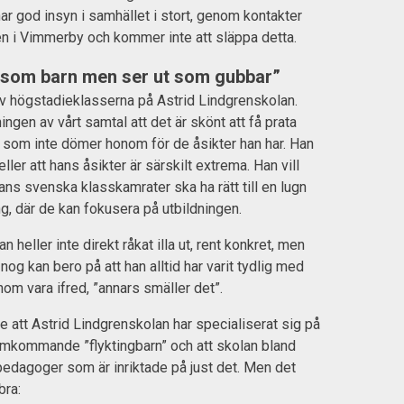
i har god insyn i samhället i stort, genom kontakter
n i Vimmerby och kommer inte att släppa detta.
g som barn men ser ut som gubbar”
av högstadieklasserna på Astrid Lindgrenskolan.
ingen av vårt samtal att det är skönt att få prata
som inte dömer honom för de åsikter han har. Han
eller att hans åsikter är särskilt extrema. Han vill
ans svenska klasskamrater ska ha rätt till en lugn
g, där de kan fokusera på utbildningen.
n heller inte direkt råkat illa ut, rent konkret, men
nog kan bero på att han alltid har varit tydlig med
nom vara ifred, ”annars smäller det”.
e att Astrid Lindgrenskolan har specialiserat sig på
amkommande ”flyktingbarn” och att skolan bland
pedagoger som är inriktade på just det. Men det
bra: