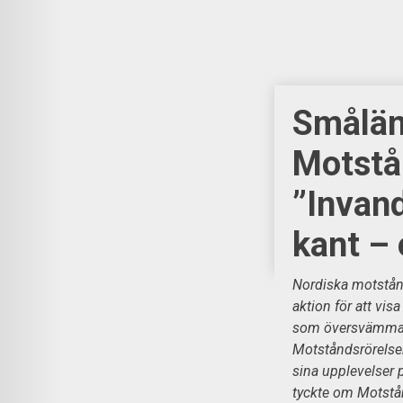
Smålän
Motstå
”Invand
kant – 
Nordiska motstån
aktion för att vis
som översvämmats
Motståndsrörelsen
sina upplevelser 
tyckte om Motstå