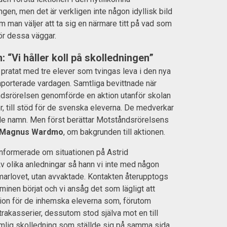
gen, men det är verkligen inte någon idyllisk bild
 man väljer att ta sig en närmare titt på vad som
ör dessa väggar.
 “Vi håller koll på skolledningen”
pratat med tre elever som tvingas leva i den nya
mporterade vardagen. Samtliga bevittnade när
dsrörelsen genomförde en aktion utanför skolan
 till stöd för de svenska eleverna. De medverkar
de namn. Men först berättar Motståndsrörelsens
Magnus Wardmo
, om bakgrunden till aktionen.
 informerade om situationen på Astrid
v olika anledningar så hann vi inte med någon
arlovet, utan avvaktade. Kontakten återupptogs
minen börjat och vi ansåg det som lägligt att
ion för de inhemska eleverna som, förutom
trakasserier, dessutom stod själva mot en till
mlig skolledning som ställde sig på samma sida