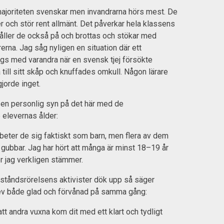
majoriteten svenskar men invandrarna hörs mest. De
er och stör rent allmänt. Det påverkar hela klassens
åller de också på och brottas och stökar med
rerna. Jag såg nyligen en situation där ett
gs med varandra när en svensk tjej försökte
 till sitt skåp och knuffades omkull. Någon lärare
jorde inget.
 en personlig syn på det här med de
levernas ålder:
beter de sig faktiskt som barn, men flera av dem
gubbar. Jag har hört att många är minst 18–19 år
or jag verkligen stämmer.
ståndsrörelsens aktivister dök upp så säger
lev både glad och förvånad på samma gång:
t andra vuxna kom dit med ett klart och tydligt