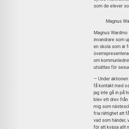
som de elever som 
Magnus Ward
Magnus Wardmo säg
invandrare som up
en skola som är f
överrepresenterad
om kommunledning
utsättas för sexue
— Under aktionen
få kontakt med oss
jag inte gå in på 
blev ett drev fr
mig som nästesche
fria rättighet att 
vad som händer, 
för att kväsa allt