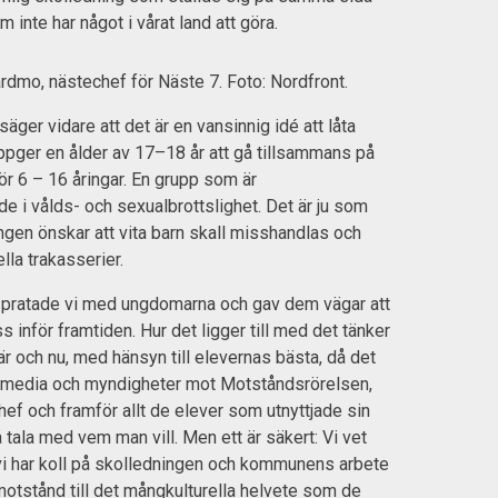
inte har något i vårat land att göra.
mo, nästechef för Näste 7. Foto: Nordfront.
er vidare att det är en vansinnig idé att låta
pger en ålder av 17–18 år att gå tillsammans på
ör 6 – 16 åringar. En grupp som är
e i vålds- och sexualbrottslighet. Det är ju som
en önskar att vita barn skall misshandlas och
lla trakasserier.
 pratade vi med ungdomarna och gav dem vägar att
 inför framtiden. Hur det ligger till med det tänker
här och nu, med hänsyn till elevernas bästa, då det
ån media och myndigheter mot Motståndsrörelsen,
f och framför allt de elever som utnyttjade sin
få tala med vem man vill. Men ett är säkert: Vi vet
vi har koll på skolledningen och kommunens arbete
 motstånd till det mångkulturella helvete som de