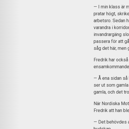
— I min klass är 
pratar högt, skrik
arbetsro. Sedan h
varandra i korrido
invandrargäng slo
passera för att gå
såg det här, men g
Fredrik har också
ensamkommande e
— Å ena sidan så 
ser ut som gamla 
gamla, och det tr
När Nordiska Mot
Fredrik att han b
— Det behövdes at
budskap.