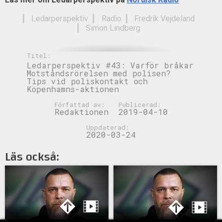
Ledarperspektiv
Radio
Fredrik Vejdeland
Simon Lindberg
Titel:
Ledarperspektiv #43: Varför bråkar
Motståndsrörelsen med polisen?
Tips vid poliskontakt och
Köpenhamns-aktionen
Författad av:
Publicerad:
Redaktionen
2019-04-10
Uppdaterad:
2020-03-24
Läs också: