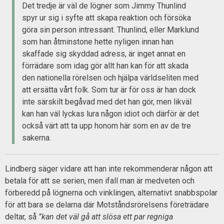
Det tredje är väl de lögner som Jimmy Thunlind
spyr ur sig i syfte att skapa reaktion och försöka
göra sin person intressant. Thunlind, eller Marklund
som han åtminstone hette nyligen innan han
skaffade sig skyddad adress, är inget annat en
förrädare som idag gör allt han kan för att skada
den nationella rörelsen och hjälpa världseliten med
att ersätta vårt folk. Som tur är för oss är han dock
inte särskilt begåvad med det han gör, men likväl
kan han väl lyckas lura någon idiot och därför är det
också värt att ta upp honom här som en av de tre
sakerna.
Lindberg säger vidare att han inte rekommenderar någon att
betala för att se serien, men ifall man är medveten och
förberedd på lögnerna och vinklingen, alternativt snabbspolar
för att bara se delarna där Motståndsrörelsens företrädare
deltar, så
”kan det väl gå att slösa ett par regniga