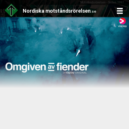
Motståndsrörelsen - Sedan 1997
Nordiska
motståndsrörelsen
.se
Skip
to
content