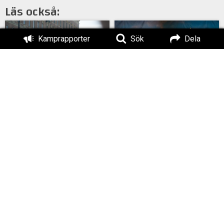
Läs också:
Kamprapporter
Sök
Dela
Uppdaterad med
Nordendagarna 2026
film: Protest mot
– en personlig
Stockholm Pride
betraktelse
MÄO#325: Pride och
Valkamp i Skaraborg
Classic Car Week