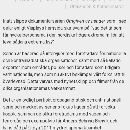
Uttalanden & Kommentarer
Inatt släpps dokumentärserien
Omgiven av fiender
som i sex
delar enligt Viaplays hemsida ska svara på ”vad det är som
får nyckelpersonerna i den nordiska högerextrema miljön att
leva sådana extrema liv?”.
Serien är baserad på intervjuer med företrädare för nationella
och kontrajihadistiska organisationer, samt med så kallade
experter inom området, poliser och förrädare som tidigare
varit nationella, men som nu aktivt bekämpar vårt folks rätt till
överlevnad. Detta varvas med nyhetsklipp och filmer från de
olika organisationernas verksamhet.
Det är en tydligt partiskt propagandistisk och anti-nationell
serie och mycket av seriens fokus ligger på att försöka
koppla samman de olika företrädarna med vapen och
terrordåd och exempelvis får Anders Behring Breivik och
hans dåd på Utöya 2011 mycket uppmärksamhet.