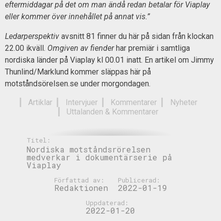
eftermiddagar på det om man ändå redan betalar för Viaplay
eller kommer över innehållet på annat vis.”
Ledarperspektiv
avsnitt 81 finner du här på sidan från klockan
22.00 ikväll.
Omgiven av fiender
har premiär i samtliga
nordiska länder på Viaplay kl 00.01 inatt. En artikel om Jimmy
Thunlind/Marklund kommer släppas här på
motståndsörelsen.se under morgondagen.
Artiklar
Intervjuer
Kommentarer
Nyheter
Uttalanden & Kommentarer
Titel:
Nordiska motståndsrörelsen
medverkar i dokumentärserie på
Viaplay
Författad av:
Publicerad:
Redaktionen
2022-01-19
Uppdaterad:
2022-01-20