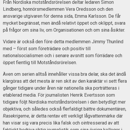
Från Nordiska motståndsrörelsen deltar ledaren Simon
Lindberg, honnörsmedlemmen Vera Oredsson och den
ansvarige utgivaren för denna sida, Emma Karlsson. De får
mycket begränsat, men ändå relativt öppet och oklippt, svara
på frågor om sina liv, om Organisationen och om sina åsikter.
Vidare är också den före detta medlemmen Jimmy Thunlind
med – först som företrädare och positiv till
nationalsocialismen och i senare avsnitt som förrädare och
öppet fientlig till Motståndsrörelsen.
Även om serien alltså innehåller vissa bra delar, ska det ändå
klargöras att det mesta är ren skit av den karaktär vi sett flera
gånger tidigare under åren när nationella ska porträtteras i
etablerad media. För journalisten Henrik Evertsson som
tidigare följt Nordiska motståndsrörelsen i den betydligt mer
objektiva, och således också flerfaldigt bättre dokumentären,
Rasekrigerne
, är detta rentav ett verkligt lågvattenmärke där
han visar sig vara precis lika falsk och ointresserad av att
faktiskt bedriva riktig journalistik som sina övriga kollegor i