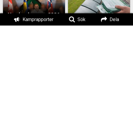
Nordendagarna 2026
Kamprapporter
Sök
Dela
– en personlig
betraktelse
Valkamp i Skaraborg
MÄO#325: Pride och
Fredrik Vejdeland
Classic Car Week
Vad går