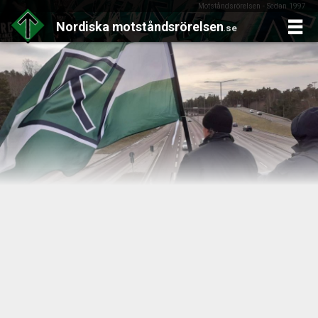
Motståndsrörelsen - Sedan 1997
Nordiska
motståndsrörelsen
.se
Skip
to
content