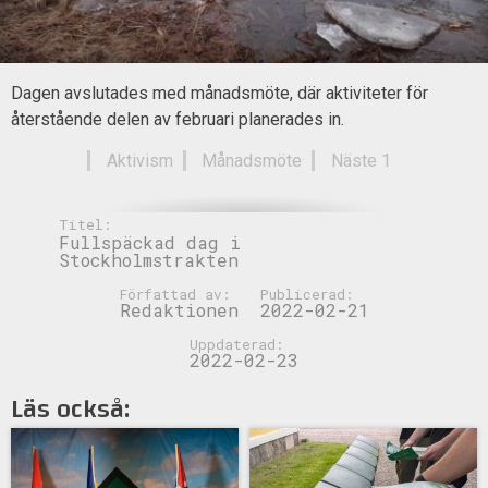
Dagen avslutades med månadsmöte, där aktiviteter för
återstående delen av februari planerades in.
Aktivism
Månadsmöte
Näste 1
Titel:
Fullspäckad dag i
Stockholmstrakten
Författad av:
Publicerad:
Redaktionen
2022-02-21
Uppdaterad:
2022-02-23
Läs också: