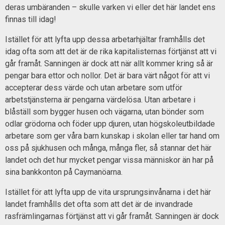
deras umbäranden – skulle varken vi eller det här landet ens
finnas till idag!
Istället för att lyfta upp dessa arbetarhjältar framhålls det
idag ofta som att det är de rika kapitalisternas förtjänst att vi
går framåt. Sanningen är dock att när allt kommer kring så är
pengar bara ettor och nollor. Det är bara värt något för att vi
accepterar dess värde och utan arbetare som utför
arbetstjänsterna är pengarna värdelösa. Utan arbetare i
blåställ som bygger husen och vägarna, utan bönder som
odlar grödorna och föder upp djuren, utan högskoleutbildade
arbetare som ger våra barn kunskap i skolan eller tar hand om
oss på sjukhusen och många, många fler, så stannar det här
landet och det hur mycket pengar vissa människor än har på
sina bankkonton på Caymanöarna.
Istället för att lyfta upp de vita ursprungsinvånarna i det här
landet framhålls det ofta som att det är de invandrade
rasfrämlingarnas förtjänst att vi går framåt. Sanningen är dock