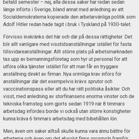
betald semester – nej, alla dessa saker har redan sedan
länge införts i Sverige, bland annat med anledning av att
Socialdemokraterna kopierade den arbetarvänliga politik som
Adolf Hitler redan hade tagit i bruk i Tyskland på 1930-talet.
Förvisso inskränks det här och där på dessa rättigheter. Det
blir allt vanligare med visstidsanställningar istället för fasta
tillsvidareanställningar. Allt större plats på arbetsmarknaden
tas upp av bemanningsföretag som hyr ut personal för att
utföra olika tjänster istället för att man får en tryggare
anställning direkt av firman. Nya orimliga krav införs för
anställningar där det exempelvis krävs sprutor och
vacccinationspass eller att du har rätt politiska åsikter. Och
visst, med anledning av storfinansens enorma vinster och de
tekniska framsteg som gjorts sedan 1919 när 8 timmars
arbetsdag infördes borde vi också utan större konstigheter
kunna kräva 6 timmars arbetsdag med bibehållen lön.
Men, även om saker alltså skulle kunna vara ännu bättre för
arbetarna och även om det absolut finns orosmoln framför