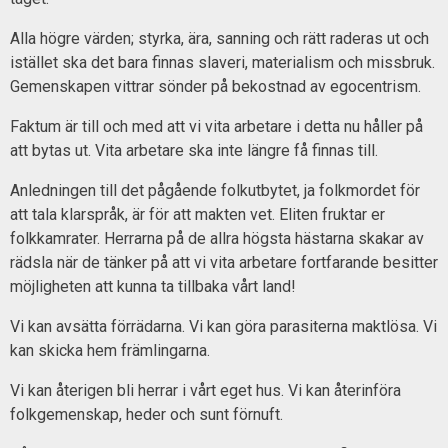
Alla högre värden; styrka, ära, sanning och rätt raderas ut och
istället ska det bara finnas slaveri, materialism och missbruk.
Gemenskapen vittrar sönder på bekostnad av egocentrism.
Faktum är till och med att vi vita arbetare i detta nu håller på
att bytas ut. Vita arbetare ska inte längre få finnas till.
Anledningen till det pågående folkutbytet, ja folkmordet för
att tala klarspråk, är för att makten vet. Eliten fruktar er
folkkamrater. Herrarna på de allra högsta hästarna skakar av
rädsla när de tänker på att vi vita arbetare fortfarande besitter
möjligheten att kunna ta tillbaka vårt land!
Vi kan avsätta förrädarna. Vi kan göra parasiterna maktlösa. Vi
kan skicka hem främlingarna.
Vi kan återigen bli herrar i vårt eget hus. Vi kan återinföra
folkgemenskap, heder och sunt förnuft.