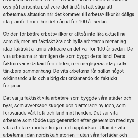
oss på horisonten, så vore det ändå fel att säga att
arbetarnas situation när det kommer till arbetsvillkor är dåliga
idag jämfört med hur det såg ut för 100 år sedan.
Striden för bättre arbetsvillkor är alltså inte lika aktuell nu
som då, men att faktiskt ära och hylla arbetaren menar jag
idag faktiskt är ännu viktigare än det var för 100 år sedan. De
vita arbetarna är nämligen de som byggt detta land. Detta
faktum var vida känt förr i tiden, men negligeras idag i alla
tänkbara sammanhang. De vita arbetarna får sällan något
erkännande alls och aldrig det erkännande de faktiskt
förtjänar.
Det var ju faktiskt vita arbetare som byggde våra städer och
byar, som avverkade skogen och planterade ny igen, som
försvarade vårt folk och land mot fienden. Det var vita
arbetare som födde upp generation efter generation med nya
vita arbetare, mödrar, krigare och upptäckare. Utan de vita
arbetarna i den nordiska historien – utan våra förfäder och