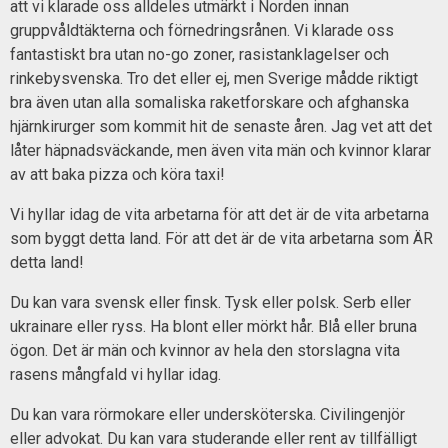
att vi klarade oss alldeles utmärkt i Norden innan
gruppvåldtäkterna och förnedringsrånen. Vi klarade oss
fantastiskt bra utan no-go zoner, rasistanklagelser och
rinkebysvenska. Tro det eller ej, men Sverige mådde riktigt
bra även utan alla somaliska raketforskare och afghanska
hjärnkirurger som kommit hit de senaste åren. Jag vet att det
låter häpnadsväckande, men även vita män och kvinnor klarar
av att baka pizza och köra taxi!
Vi hyllar idag de vita arbetarna för att det är de vita arbetarna
som byggt detta land. För att det är de vita arbetarna som ÄR
detta land!
Du kan vara svensk eller finsk. Tysk eller polsk. Serb eller
ukrainare eller ryss. Ha blont eller mörkt hår. Blå eller bruna
ögon. Det är män och kvinnor av hela den storslagna vita
rasens mångfald vi hyllar idag.
Du kan vara rörmokare eller undersköterska. Civilingenjör
eller advokat. Du kan vara studerande eller rent av tillfälligt