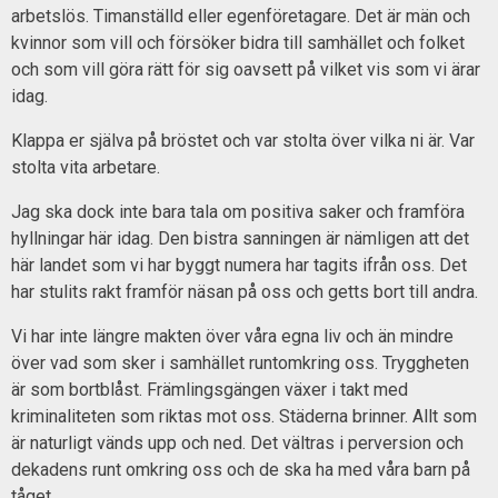
arbetslös. Timanställd eller egenföretagare. Det är män och
kvinnor som vill och försöker bidra till samhället och folket
och som vill göra rätt för sig oavsett på vilket vis som vi ärar
idag.
Klappa er själva på bröstet och var stolta över vilka ni är. Var
stolta vita arbetare.
Jag ska dock inte bara tala om positiva saker och framföra
hyllningar här idag. Den bistra sanningen är nämligen att det
här landet som vi har byggt numera har tagits ifrån oss. Det
har stulits rakt framför näsan på oss och getts bort till andra.
Vi har inte längre makten över våra egna liv och än mindre
över vad som sker i samhället runtomkring oss. Tryggheten
är som bortblåst. Främlingsgängen växer i takt med
kriminaliteten som riktas mot oss. Städerna brinner. Allt som
är naturligt vänds upp och ned. Det vältras i perversion och
dekadens runt omkring oss och de ska ha med våra barn på
tåget.