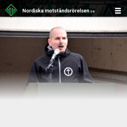
Motståndsrörelsen - Sedan 1997
Nordiska
motståndsrörelsen
.se
Skip
to
content