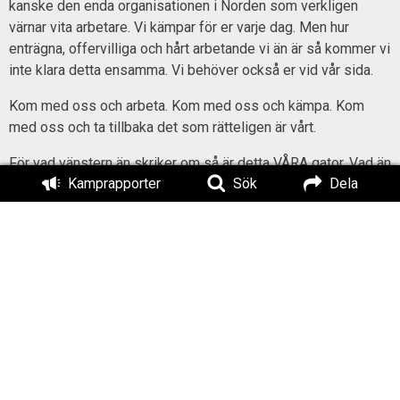
kanske den enda organisationen i Norden som verkligen
värnar vita arbetare. Vi kämpar för er varje dag. Men hur
enträgna, offervilliga och hårt arbetande vi än är så kommer vi
inte klara detta ensamma. Vi behöver också er vid vår sida.
Kom med oss och arbeta. Kom med oss och kämpa. Kom
med oss och ta tillbaka det som rätteligen är vårt.
För vad vänstern än skriker om så är detta VÅRA gator. Vad än
Kamprapporter
Sök
Dela
förortsgängen snackar om så är detta VÅRA städer. Vad än
storfinansen påstår så är detta VÅR mark och VÅR natur.
Ludvika är vårt. Ja, det här är vårt land och NU är det hög tid
att vi tar det tillbaka!
Artiklar
Film
Ideologi & politik
Media
Titel:
Film med tal från
Motståndsrörelsens 1 maj
Författad av:
Publicerad: