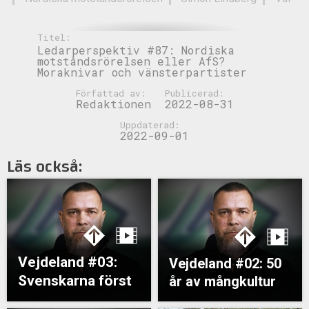
Titel:
Ledarperspektiv #87: Nordiska
motståndsrörelsen eller AfS?
Moraknivar och vänsterpartister
Författad av:
Publicerad:
Redaktionen
2022-08-31
Uppdaterad:
2022-09-01
Läs också:
Vejdeland #03:
Vejdeland #02: 50
Svenskarna först
år av mångkultur