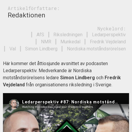
Artikelförfattare:
Redaktionen
Nyckelord:
AfS
Riksledningen
Ledarperspektiv
NMR
Munkedal
Fredrik Vejdeland
Val
Simon Lindberg
Nordiska motståndsrörelsen
Här kommer det åttiosjunde avsnittet av podcasten
Ledarperspektiv. Medverkande är Nordiska
motståndsrörelsens ledare
Simon Lindberg
och
Fredrik
Vejdeland
från organisationens riksledning i Sverige.