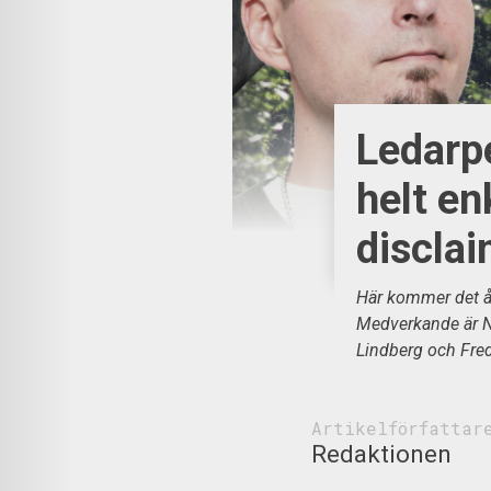
Ledarp
helt en
disclai
Här kommer det åt
Medverkande är N
Lindberg och Fred
Artikelförfattar
Redaktionen