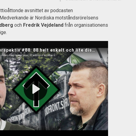
ttioåttonde avsnittet av podcasten
 Medverkande är Nordiska motståndsrörelsens
ndberg
och
Fredrik Vejdeland
från organisationens
ige.