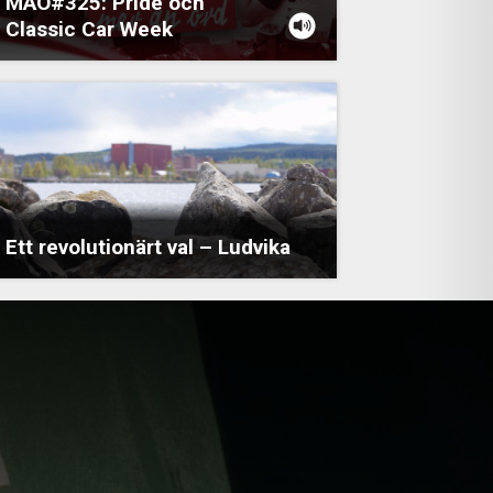
MÄO#325: Pride och
Classic Car Week
Ett revolutionärt val – Ludvika