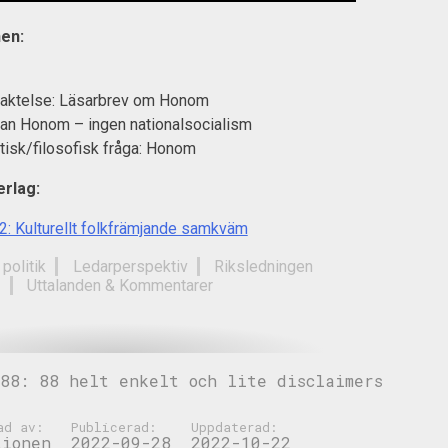
en:
raktelse: Läsarbrev om Honom
tan Honom – ingen nationalsocialism
tisk/filosofisk fråga: Honom
rlag:
2: Kulturellt folkfrämjande samkväm
 politik
Ledarperspektiv
Riksledningen
Uttalanden & Kommentarer
88: 88 helt enkelt och lite disclaimers
ad av:
Publicerad:
Uppdaterad:
tionen
2022-09-28
2022-10-22