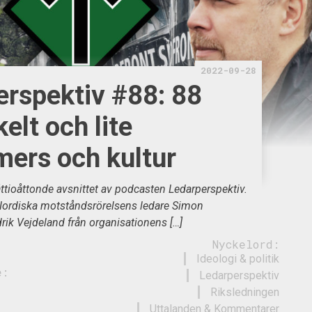
2022-09-28
erspektiv #88: 88
kelt och lite
mers och kultur
tioåttonde avsnittet av podcasten Ledarperspektiv.
ordiska motståndsrörelsens ledare Simon
rik Vejdeland från organisationens […]
Nyckelord:
Ideologi & politik
e:
Ledarperspektiv
Riksledningen
Uttalanden & Kommentarer