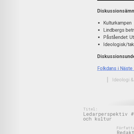
Diskussionsämn
Kulturkampen
Lindbergs bet
Påståendet: U
Ideologisk/tak
Diskussionsunde
Folkdans i Näste 
Ideologi &
Titel:
Ledarperspektiv #
och kultur
Författ
Redak