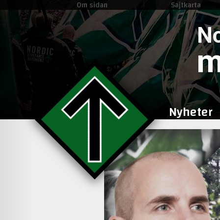
Om sidan
Sajtkarta
No
m
Nyheter