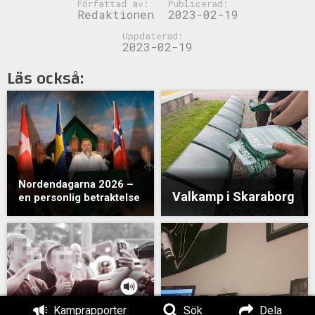
Författad av:
Publicerad:
Redaktionen
2023-02-19
Uppdaterad:
2023-02-19
Läs också:
Nordendagarna 2026 –
Valkamp i Skaraborg
en personlig betraktelse
Kamprapporter
Sök
Dela
MÄO#325: Pride och