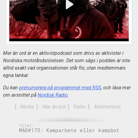
Mer än ord är en aktivistpodcast som drivs av aktivister i
Nordiska motståndsrörelsen. Det som sägs i podden är inte
alltid exakt vad organisationen står för, utan medlemmars
egna tankar.
Du kan
prenumerera på programmet med RSS
, och läsa mer
om avsnittet på
Nordisk Radio
.
Media
Mer än ord
Radio
Arbetsmoral
Titel:
MÄO#173: Kamparbete eller kampbot