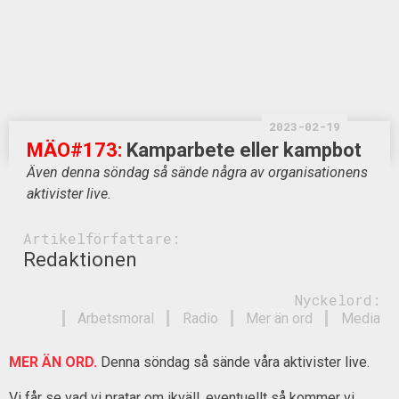
2023-02-19
MÄO#173:
Kamparbete eller kampbot
Även denna söndag så sände några av organisationens
aktivister live.
Artikelförfattare:
Redaktionen
Nyckelord:
Arbetsmoral
Radio
Mer än ord
Media
MER ÄN ORD.
Denna söndag så sände våra aktivister live.
Vi får se vad vi pratar om ikväll, eventuellt så kommer vi