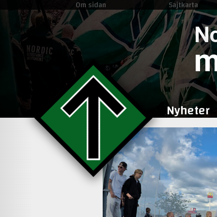
Om sidan
Sajtkarta
No
m
Nyheter