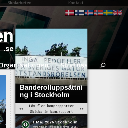
Skolarbeten
Kontakt
en
.se
Sök
Organisationen
Stöd oss
efter: