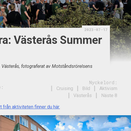
2023-07-17
tra: Västerås Summer
n Västerås, fotograferat av Motståndsrörelsens
Nyckelord:
e:
Cruising
Bild
Aktivism
Västerås
Näste 8
t från aktiviteten finner du här.