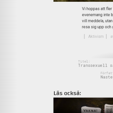
Vi hoppas att fler
evenemang inte b
vill meddela, utan
resa sig upp och
Aktivism
a
Titel:
Transsexuell s
Förfat
Naste
Läs också: