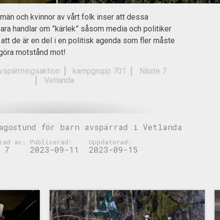
 män och kvinnor av vårt folk inser att dessa
ara handlar om ”kärlek” såsom media och politiker
 att de är en del i en politisk agenda som fler måste
 göra motstånd mot!
vspärrningsaktion
kampgrupp 701
Näste 7
Vetlanda
agostund för barn avspärrad i Vetlanda
tad av:
Publicerad:
Uppdaterad:
 7
2023-09-11
2023-09-15