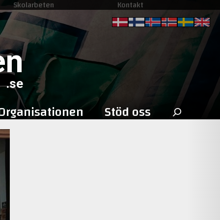
Skolarbeten
Kontakt
en
.se
Sök
Organisationen
Stöd oss
efter: