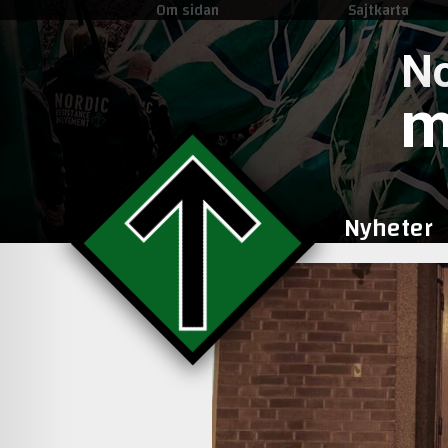
Om sidan
Sajtkarta
No
m
Nyheter