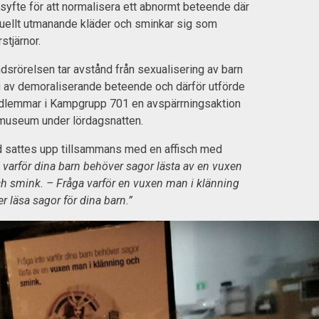
m syfte för att normalisera ett abnormt beteende där
xuellt utmanande kläder och sminkar sig som
stjärnor.
srörelsen tar avstånd från sexualisering av barn
g av demoraliserande beteende och därför utförde
edlemmar i Kampgrupp 701 en avspärrningsaktion
 museum under lördagsnatten.
 sattes upp tillsammans med en affisch med
e varför dina barn behöver sagor lästa av en vuxen
h smink. – Fråga varför en vuxen man i klänning
 läsa sagor för dina barn.”