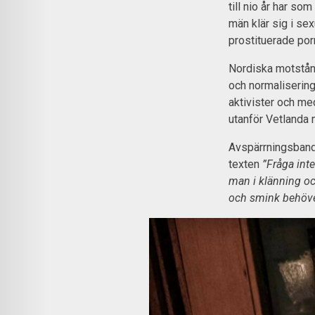
till nio år har so
män klär sig i se
prostituerade porr
Nordiska motstånd
och normaliserin
aktivister och m
utanför Vetlanda
Avspärrningsband
texten
”Fråga int
man i klänning oc
och smink behöver