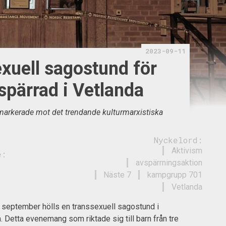
2023-09-11
xuell sagostund för
spärrad i Vetlanda
rkerade mot det trendande kulturmarxistiska
Nyckelord:
Aktivism
e:
avspärrningsaktion
Näste 7
kampgrupp 701
Vetlanda
september hölls en transsexuell sagostund i
Detta evenemang som riktade sig till barn från tre