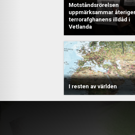
Motståndsrörelsen
uppmärksammar återige
terrorafghanens illdåd i
Vetlanda
I resten av världen