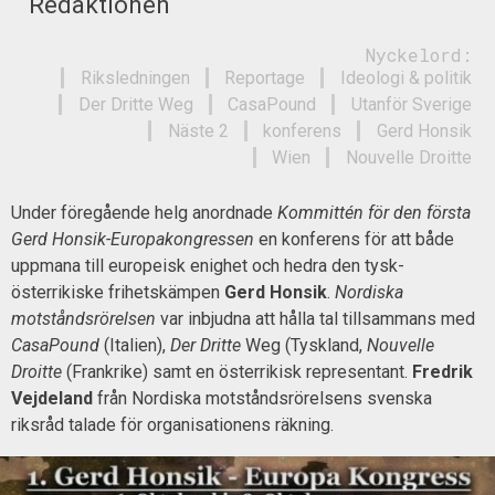
Redaktionen
Nyckelord:
Riksledningen
Reportage
Ideologi & politik
Der Dritte Weg
CasaPound
Utanför Sverige
Näste 2
konferens
Gerd Honsik
Wien
Nouvelle Droitte
Under föregående helg anordnade
Kommittén för den första
Gerd Honsik-Europakongressen
en konferens för att både
uppmana till europeisk enighet och hedra den tysk-
österrikiske frihetskämpen
Gerd Honsik
.
Nordiska
motståndsrörelsen
var inbjudna att hålla tal tillsammans med
CasaPound
(Italien),
Der Dritte
Weg (Tyskland,
Nouvelle
Droitte
(Frankrike) samt en österrikisk representant.
Fredrik
Vejdeland
från Nordiska motståndsrörelsens svenska
riksråd talade för organisationens räkning.