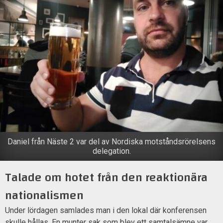
Daniel från Näste 2 var del av Nordiska motståndsrörelsens
delegation.
Talade om hotet från den reaktionära
nationalismen
Under lördagen samlades man i den lokal där konferensen
skulle hållas. En munter sak som blev ett samtalsämne var