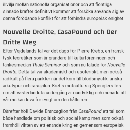
illvilja mellan nationella organisationer och att fientliga
sinnade krafter definitivt kommer att försöka använda sig av
denna förödande konflikt för att förhindra europeisk enighet.
Nouvelle Droitte, CasaPound och Der
Dritte Weg
Efter Vejdelands tal var det dags för Pierre Krebs, en fransk-
tysk teoretiker som är grundare till kulturföreningen och
tankesmedjan
Thule-Seminar
och som nu talade för
Nouvelle
Droitte
. Detta tal var akademiskt och esoteriskt, men också
radikalt på flera punkter när det kom till blodsmystik, ariska
arketyper och rassjälen. Krebs motsatte sig Spenglers tes
om att västerlandets undergång är oundviklig och menade att
vår ras kan leva för evigt om den hålls ren.
Därefter höll Davide Brancaglion från
CasaPound
ett tal som
både handlade om politisk och social kamp men som också
framhöll vikten av ett enande kring en gemensam europeisk