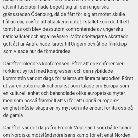
att antifascister hade begett sig till den ungerska
gränsstaden Ödenburg, då de fått för sig att mötet skulle
hållas där, i syfte att attackera mötet. Istället kom de till ett
tomt hus och blev dessutom konfronterade av ungerska
nationalister och arga invånare. Mötesdeltagarna skrattade
gott åt hur Antifa hade lurats till Ungern och åt de filmklipp
som visade hur de förnedrades.
Därefter inleddes konferensen. Efter att en konferencier
förklarat syftet med kongressen och den nybildade
kommittén var det dags för talarna att äntra talarpodiet. Först
ut var en österrikisk nationalist som talade om Europa som
en kulturell enhet och behandlade olika europeiska myter,
men som också framhöll att vi för att uppnå europeisk
enighet måste skapa en ny myt och inte enbart förlita oss på
de gamla.
Därefter var det dags för Fredrik Vejdeland som både talade
om Nordiska motståndsrörelsens kamp för ett enat Norden