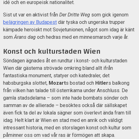
idé och en europeisk nationalitet.
Sist ut var en aktivist från
Der Dritte Weg
som gick igenom
belägringen av Budapest
där tyska och ungerska trupper
kämpade heroiskt mot Sovjetunionen, något som idag är känt
som
Ärans dag
och hedras med en minnesmarsch varje år.
Konst och kulturstaden Wien
Söndagen ägnades åt en rundtur i konst- och kulturstaden
Wien där gästerna strövade omkring bland allt ifrån
fantastiska monument, statyer och katedraler, det
habsburgska slottet,
Mozart
s bostad och
Hitler
s balkong
från vilken han talade till österrikarna under Anschluss. De
gamla stadsdelarna – som inte hade bombats sönder och
samman av de allierade – besöktes också där sällskapet
även fick ta del av lokala sägner som överlevt ända fram till
idag. Helt klart är Wien en stad med en anrik och väldigt
intressant historia, med en storslagen konst och kultur som
påminner oss om vad vår ras är förmögen att skapa.