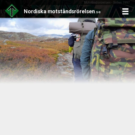
Motståndsrörelsen - Sedan 1997
Nordiska
motståndsrörelsen
.se
Skip
to
content