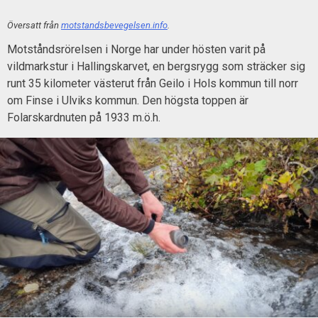
Översatt från
motstandsbevegelsen.info
.
Motståndsrörelsen i Norge har under hösten varit på
vildmarkstur i Hallingskarvet, en bergsrygg som sträcker sig
runt 35 kilometer västerut från Geilo i Hols kommun till norr
om Finse i Ulviks kommun. Den högsta toppen är
Folarskardnuten på 1933 m.ö.h.