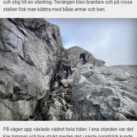
och stig till en stenhög. Terrängen blev brantare och på vissa
ställen fick man klättra med både armar och ben.
På vägen upp växlade vädret hela tiden. I ena stunden var det
klar himmel och bra utsikt medan det i nästa ögonblick kunde