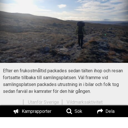
Efter en frukostmåltid packades sedan tälten ihop och resan
fortsatte tillbaka till samlingsplatsen. Väl framme vid
samlingsplatsen packades utrustning in i bilar och folk tog
sedan farväl av kamrater för den här gången.
Utanför Sverige
Vildmarksaktivitet
Kamprapporter
Sök
Dela
Titel:
Vildmarkstur i norska