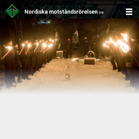
Motståndsrörelsen - Sedan 1997
Nordiska
motståndsrörelsen
.se
Skip
to
content