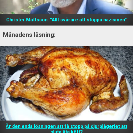
Christer Mattsson: ”Allt svårare att stoppa nazismen”
Månadens läsning:
Är den enda lösningen att få stopp på djurplågeriet att
sluta äta kött?