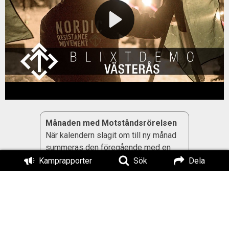
Månaden med Motståndsrörelsen
När kalendern slagit om till ny månad
summeras den föregående med en
lättsam uppspaltning över det bästa
Kamprapporter
Sök
Dela
som publicerats på
Motståndsrörelsen.se enligt
redaktionsmedarbetarna.
Månadsartikeln utgår alltid ifrån