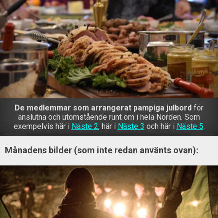
De medlemmar som arrangerat pampiga julbord
för
anslutna och utomstående runt om i hela Norden. Som
exempelvis här i
Näste 2
, här i
Näste 3
och här i
Näste 5
.
Månadens bilder (som inte redan använts ovan):